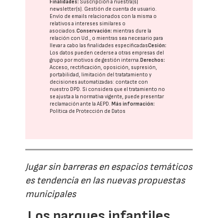
Finalidades:
Suscripción a nuestra(s)
newsletter(s). Gestión de cuenta de usuario.
Envío de emails relacionados con la misma o
relativos a intereses similares o
asociados.
Conservación:
mientras dure la
relación con Ud., o mientras sea necesario para
llevar a cabo las finalidades especificadas
Cesión:
Los datos pueden cederse a otras
empresas del
grupo
por motivos de gestión interna.
Derechos:
Acceso, rectificación, oposición, supresión,
portabilidad, limitación del tratatamiento y
decisiones automatizadas:
contacte con
nuestro DPD
. Si considera que el tratamiento no
se ajusta a la normativa vigente, puede presentar
reclamación ante la
AEPD
.
Más información:
Política de Protección de Datos
Jugar sin barreras en espacios temáticos
es tendencia en las nuevas propuestas
municipales
Los parques infantiles