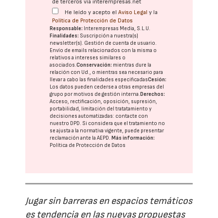
de terceros vía interempresas.net
He leído y acepto el
Aviso Legal
y la
Política de Protección de Datos
Responsable:
Interempresas Media, S.L.U.
Finalidades:
Suscripción a nuestra(s)
newsletter(s). Gestión de cuenta de usuario.
Envío de emails relacionados con la misma o
relativos a intereses similares o
asociados.
Conservación:
mientras dure la
relación con Ud., o mientras sea necesario para
llevar a cabo las finalidades especificadas
Cesión:
Los datos pueden cederse a otras
empresas del
grupo
por motivos de gestión interna.
Derechos:
Acceso, rectificación, oposición, supresión,
portabilidad, limitación del tratatamiento y
decisiones automatizadas:
contacte con
nuestro DPD
. Si considera que el tratamiento no
se ajusta a la normativa vigente, puede presentar
reclamación ante la
AEPD
.
Más información:
Política de Protección de Datos
Jugar sin barreras en espacios temáticos
es tendencia en las nuevas propuestas