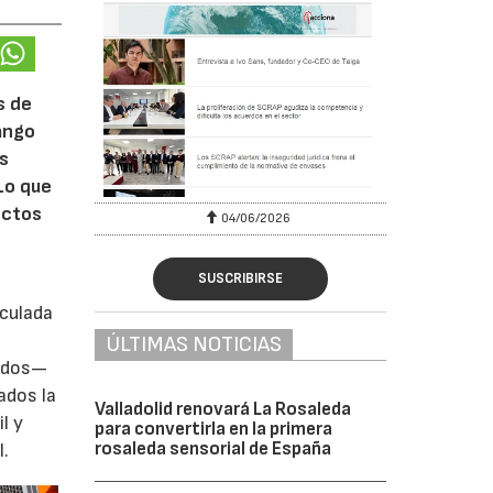
s de
rango
ás
Lo que
ectos
04/06/2026
SUSCRIBIRSE
iculada
ÚLTIMAS NOTICIAS
zados—
ados la
Valladolid renovará La Rosaleda
l y
para convertirla en la primera
rosaleda sensorial de España
l.