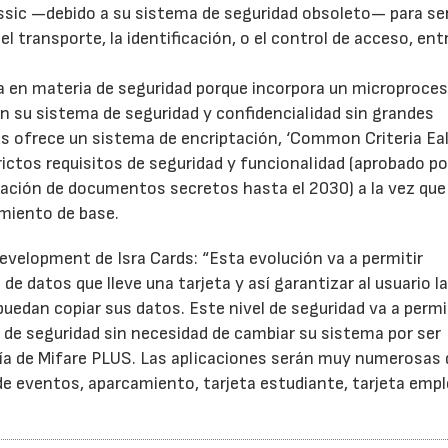
Classic —debido a su sistema de seguridad obsoleto— para se
transporte, la identificación, o el control de acceso, ent
ía en materia de seguridad porque incorpora un microproce
n su sistema de seguridad y confidencialidad sin grandes
us ofrece un sistema de encriptación, ‘Common Criteria Eal
ctos requisitos de seguridad y funcionalidad (aprobado por
tación de documentos secretos hasta el 2030) a la vez que
miento de base.
evelopment de Isra Cards: “Esta evolución va a permitir
de datos que lleve una tarjeta y así garantizar al usuario l
puedan copiar sus datos. Este nivel de seguridad va a permi
 de seguridad sin necesidad de cambiar su sistema por ser
gía de Mifare PLUS. Las aplicaciones serán muy numerosas
 de eventos, aparcamiento, tarjeta estudiante, tarjeta emp