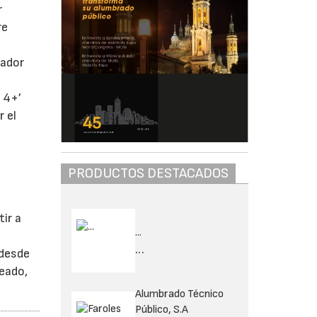
r
re
sador
 4+’
 el
PRODUCTOS DESTACADOS
a
tir a
...
...
 desde
leado,
Alumbrado Técnico
Público, S.A