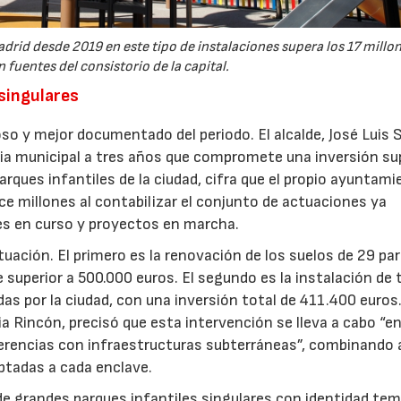
drid desde 2019 en este tipo de instalaciones supera los 17 millo
 fuentes del consistorio de la capital.
 singulares
so y mejor documentado del periodo. El alcalde, José Luis 
gia municipal a tres años que compromete una inversión sup
arques infantiles de la ciudad, cifra que el propio ayuntam
e millones al contabilizar el conjunto de actuaciones ya
nes en curso y proyectos en marcha.
ctuación. El primero es la renovación de los suelos de 29 pa
e superior a 500.000 euros. El segundo es la instalación de 
as por la ciudad, con una inversión total de 411.400 euros
ia Rincón, precisó que esta intervención se lleva a cabo “e
ferencias con infraestructuras subterráneas”, combinando a
ptadas a cada enclave.
ón de grandes parques infantiles singulares con identidad te