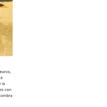
 euros,
tá
 la
res con
 sombra
6