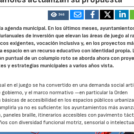
346
 la agenda municipal. En los últimos meses, ayuntamiento
urianuales de inversión que elevan las áreas de juego al 
nicos exigentes, vocación inclusiva y, en los proyectos m
 espacio en un recurso educativo con identidad propia. 
ión puntual de un columpio roto se aborda ahora con proy
04/06/2026
02/07/2026
tes y estrategias municipales a varios años vista.
rsal en el juego se ha convertido en una demanda social art
 gobierno, y el marco normativo —en particular la Orden
básicas de accesibilidad en los espacios públicos urbani
Cumplirla ya no es suficiente: los ayuntamientos más avanz
paneles braille, itinerarios accesibles con pavimento tácti
s con diversidad funcional motriz, sensorial o intelectua