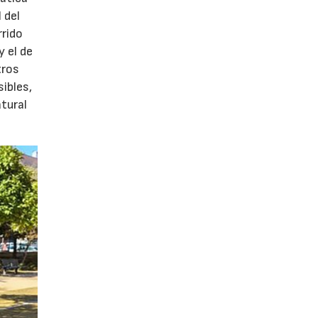
 del
rido
 el de
tros
ibles,
tural