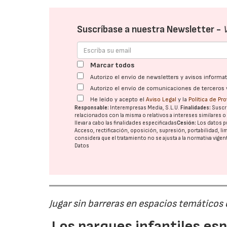
Suscríbase a nuestra Newsletter -
Marcar todos
Autorizo el envío de newsletters y avisos inform
Autorizo el envío de comunicaciones de terceros 
He leído y acepto el
Aviso Legal
y la
Política de Pr
Responsable:
Interempresas Media, S.L.U.
Finalidades:
Suscri
relacionados con la misma o relativos a intereses similares 
llevar a cabo las finalidades especificadas
Cesión:
Los datos p
Acceso, rectificación, oposición, supresión, portabilidad, l
considera que el tratamiento no se ajusta a la normativa vige
Datos
Jugar sin barreras en espacios temáticos
Los parques infantiles es