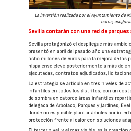
La inversión realizada por el Ayuntamiento de Ma
euros, aseguran
Sevilla contarán con una red de parques
Sevilla protagonizó el despliegue más ambicio
presentó en abril del pasado año una estrate
ocho millones de euros para la mejora de los p
hispalense elevó posteriormente a más de onc
ejecutadas, contratos adjudicados, licitacio
La estrategia se articula en tres niveles de a
infantiles en todos los distritos, con un cost
de sombra en catorce áreas infantiles repartid
delegada de Arbolado, Parques y Jardines, Evel
donde no es posible plantar árboles por inter
protección frente al calor con soluciones ada
El tercer nivel, y el más visible, es la creaci