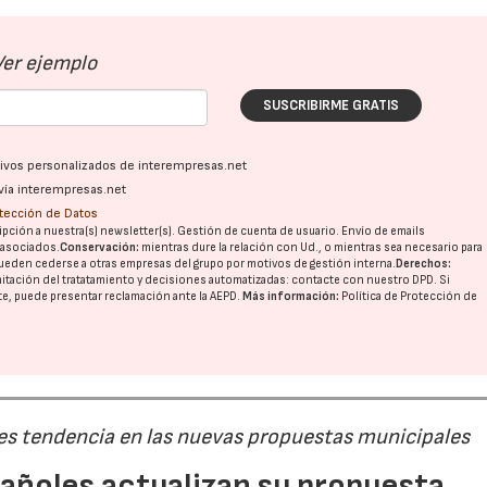
Ver ejemplo
SUSCRIBIRME GRATIS
ativos personalizados de interempresas.net
vía interempresas.net
otección de Datos
pción a nuestra(s) newsletter(s). Gestión de cuenta de usuario. Envío de emails
o asociados.
Conservación:
mientras dure la relación con Ud., o mientras sea necesario para
ueden cederse a otras
empresas del grupo
por motivos de gestión interna.
Derechos:
imitación del tratatamiento y decisiones automatizadas:
contacte con nuestro DPD
. Si
nte, puede presentar reclamación ante la
AEPD
.
Más información:
Política de Protección de
 es tendencia en las nuevas propuestas municipales
pañoles actualizan su propuesta