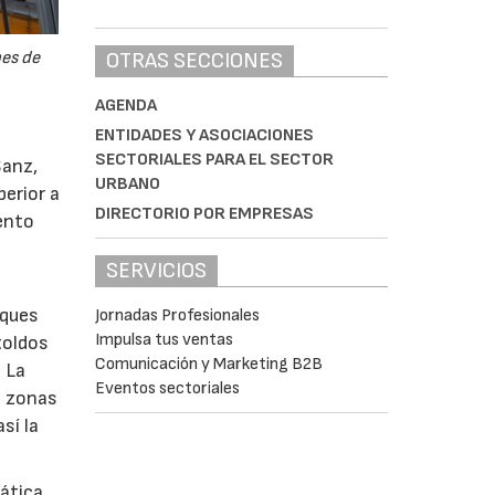
OTRAS SECCIONES
nes de
AGENDA
ENTIDADES Y ASOCIACIONES
SECTORIALES PARA EL SECTOR
Sanz,
URBANO
erior a
DIRECTORIO POR EMPRESAS
iento
SERVICIOS
rques
Jornadas Profesionales
Impulsa tus ventas
toldos
Comunicación y Marketing B2B
. La
Eventos sectoriales
n zonas
sí la
mática