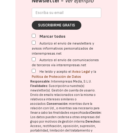
Newsletter -
Ver ejemplo
SUSCRIBIRME GRATIS
Marcar todos
Autorizo el envío de newsletters y
avisos informativos personalizados de
interempresas.net
Autorizo el envío de comunicaciones
de terceros vía interempresas.net
He leído y acepto el
Aviso Legal
y la
Política de Protección de Datos
Responsable:
Interempresas Media, S.L.U.
Finalidades:
Suscripción a nuestra(s)
newsletter(s). Gestión de cuenta de usuario.
Envío de emails relacionados con la misma o
relativos a intereses similares o
asociados.
Conservación:
mientras dure la
relación con Ud., o mientras sea necesario para
llevar a cabo las finalidades especificadas
Cesión:
Los datos pueden cederse a otras
empresas del
grupo
por motivos de gestión interna.
Derechos:
Acceso, rectificación, oposición, supresión,
portabilidad, limitación del tratatamiento y