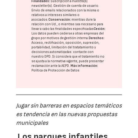
Finalidades:
Suscripción a nuestra(s)
newsletter(s). Gestión de cuenta de usuario.
Envío de emails relacionados con la misma o
relativos a intereses similares o
asociados.
Conservación:
mientras dure la
relación con Ud., o mientras sea necesario para
llevar a cabo las finalidades especificadas
Cesión:
Los datos pueden cederse a otras
empresas del
grupo
por motivos de gestión interna.
Derechos:
Acceso, rectificación, oposición, supresión,
portabilidad, limitación del tratatamiento y
decisiones automatizadas:
contacte con
nuestro DPD
. Si considera que el tratamiento no
se ajusta a la normativa vigente, puede presentar
reclamación ante la
AEPD
.
Más información:
Política de Protección de Datos
Jugar sin barreras en espacios temáticos
es tendencia en las nuevas propuestas
municipales
Los parques infantiles