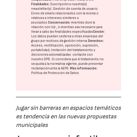
Finalidades:
Suscripción a nuestra(s)
newsletter(s). Gestión de cuenta de usuario.
Envío de emails relacionados con la misma o
relativos a intereses similares o
asociados.
Conservación:
mientras dure la
relación con Ud., o mientras sea necesario para
llevar a cabo las finalidades especificadas
Cesión:
Los datos pueden cederse a otras
empresas del
grupo
por motivos de gestión interna.
Derechos:
Acceso, rectificación, oposición, supresión,
portabilidad, limitación del tratatamiento y
decisiones automatizadas:
contacte con
nuestro DPD
. Si considera que el tratamiento no
se ajusta a la normativa vigente, puede presentar
reclamación ante la
AEPD
.
Más información:
Política de Protección de Datos
Jugar sin barreras en espacios temáticos
es tendencia en las nuevas propuestas
municipales