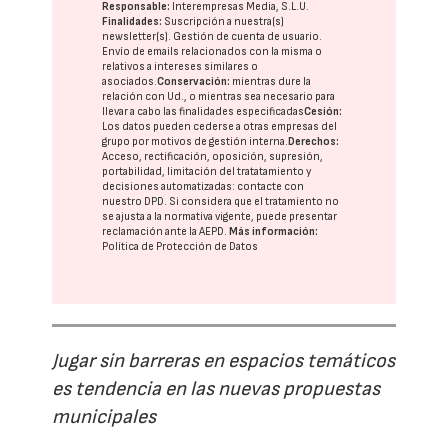
Responsable:
Interempresas Media, S.L.U.
Finalidades:
Suscripción a nuestra(s)
newsletter(s). Gestión de cuenta de usuario.
Envío de emails relacionados con la misma o
relativos a intereses similares o
asociados.
Conservación:
mientras dure la
relación con Ud., o mientras sea necesario para
llevar a cabo las finalidades especificadas
Cesión:
Los datos pueden cederse a otras
empresas del
grupo
por motivos de gestión interna.
Derechos:
Acceso, rectificación, oposición, supresión,
portabilidad, limitación del tratatamiento y
decisiones automatizadas:
contacte con
nuestro DPD
. Si considera que el tratamiento no
se ajusta a la normativa vigente, puede presentar
reclamación ante la
AEPD
.
Más información:
Política de Protección de Datos
Jugar sin barreras en espacios temáticos
es tendencia en las nuevas propuestas
municipales