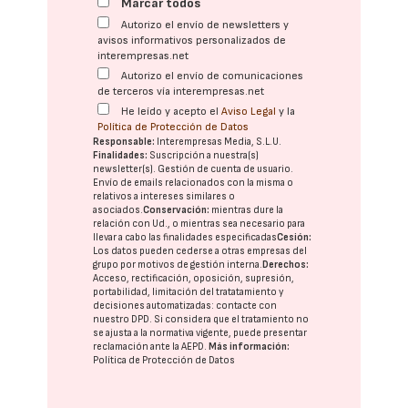
Marcar todos
Autorizo el envío de newsletters y
avisos informativos personalizados de
interempresas.net
Autorizo el envío de comunicaciones
de terceros vía interempresas.net
He leído y acepto el
Aviso Legal
y la
Política de Protección de Datos
Responsable:
Interempresas Media, S.L.U.
Finalidades:
Suscripción a nuestra(s)
newsletter(s). Gestión de cuenta de usuario.
Envío de emails relacionados con la misma o
relativos a intereses similares o
asociados.
Conservación:
mientras dure la
relación con Ud., o mientras sea necesario para
llevar a cabo las finalidades especificadas
Cesión:
Los datos pueden cederse a otras
empresas del
grupo
por motivos de gestión interna.
Derechos:
Acceso, rectificación, oposición, supresión,
portabilidad, limitación del tratatamiento y
decisiones automatizadas:
contacte con
nuestro DPD
. Si considera que el tratamiento no
se ajusta a la normativa vigente, puede presentar
reclamación ante la
AEPD
.
Más información:
Política de Protección de Datos