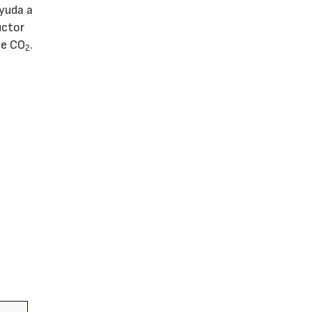
ayuda a
uctor
de CO
.
2