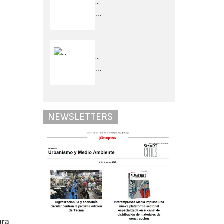
...
...
...
...
NEWSLETTERS
ara