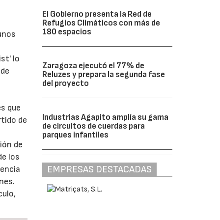
El Gobierno presenta la Red de
Refugios Climáticos con más de
180 espacios
gunos
st' lo
Zaragoza ejecutó el 77% de
ede
Reluzes y prepara la segunda fase
l
del proyecto
es que
Industrias Agapito amplía su gama
rtido de
de circuitos de cuerdas para
parques infantiles
ción de
de los
EMPRESAS DESTACADAS
tencia
nes.
culo,