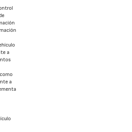
ontrol
 de
rmación
ormación
ehículo
ite a
intos
n como
ente a
lementa
ículo