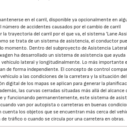
)
mantenerse en el carril, disponible ya opcionalmente en al
 número de accidentes causados por el cambio de carril
a trayectoria del carril por el que va, el sistema 'Lane Assi
omo se trata de un sistema de asistencia, el conductor pu
odo momento. Dentro del subproyecto de Asistencia Latera
swagen ha desarrollado un sistema de asistencia que ayuda
vehículo lateral y longitudinalmente. Lo más importante 
onan de forma independiente. El concepto de control compa
ehículo a las condiciones de la carretera y la situación del
ón digital de los mapas se aplican para generar la planifica
 además, las curvas cerradas situadas más allá del alcance 
nte y funcionando permanentemente, este sistema de asis
d cuando van por autopista o carreteras en buenas condicio
n cuenta los objetos que se encuentran más cerca del vehí
de tráfico o cuando se circula por una carretera en obras.