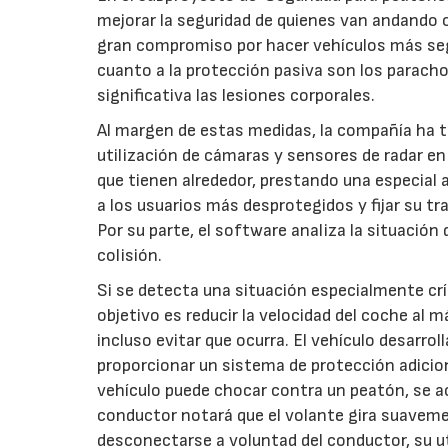
mejorar la seguridad de quienes van andando o 
gran compromiso por hacer vehículos más seg
cuanto a la protección pasiva son los parach
significativa las lesiones corporales.
Al margen de estas medidas, la compañía ha t
utilización de cámaras y sensores de radar e
que tienen alrededor, prestando una especial
a los usuarios más desprotegidos y fijar su tr
Por su parte, el software analiza la situació
colisión.
Si se detecta una situación especialmente cr
objetivo es reducir la velocidad del coche al
incluso evitar que ocurra. El vehículo desarr
proporcionar un sistema de protección adicion
vehículo puede chocar contra un peatón, se act
conductor notará que el volante gira suaveme
desconectarse a voluntad del conductor, su uti