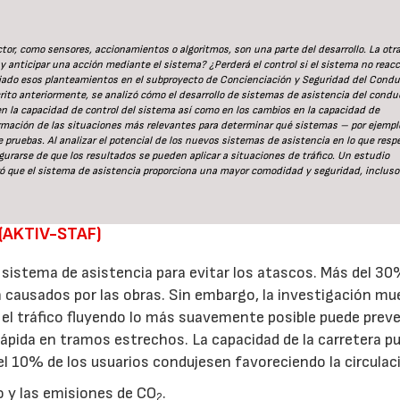
or, como sensores, accionamientos o algoritmos, son una parte del desarrollo. La otra
y anticipar una acción mediante el sistema? ¿Perderá el control si el sistema no reac
jado esos planteamientos en el subproyecto de Concienciación y Seguridad del Condu
rito anteriormente, se analizó cómo el desarrollo de sistemas de asistencia del condu
n la capacidad de control del sistema así como en los cambios en la capacidad de
formación de las situaciones más relevantes para determinar qué sistemas – por ejempl
e pruebas. Al analizar el potencial de los nuevos sistemas de asistencia en lo que resp
segurarse de que los resultados se pueden aplicar a situaciones de tráfico. Un estudio
ró que el sistema de asistencia proporciona una mayor comodidad y seguridad, incluso
 (AKTIV-STAF)
 sistema de asistencia para evitar los atascos. Más del 3
 causados por las obras. Sin embargo, la investigación mu
l tráfico fluyendo lo más suavemente posible puede preve
rápida en tramos estrechos. La capacidad de la carretera p
 10% de los usuarios condujesen favoreciendo la circulac
o y las emisiones de CO
.
2