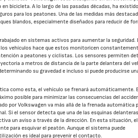
en bicicleta. A lo largo de las pasadas décadas, ha existid
uros para los peatones. Una de las medidas más destaca
oques blandos, especialmente diseñados para reducir de fo
rabajado en sistemas activos para aumentar la seguridad. 
n los vehículos hace que estos monitoricen constantement
 atención a peatones y ciclistas. Los sensores permiten de
04/06/2026
02/07/2026
ayectoria a metros de distancia de la parte delantera del ve
n determinando su gravedad e incluso si puede producirse un
ítica como esta, el vehículo se frenará automáticamente. E
 máximo posible para minimizar las consecuencias del accide
ollado por Volkswagen va más allá de la frenada automática 
al. Si el sensor detecta que una de las esquinas delanteras
iva un aviso a través de la dirección. En esta situación, el
nte para esquivar el peatón. Aunque el sistema puede
lización es ideal para prevenir el contacto.