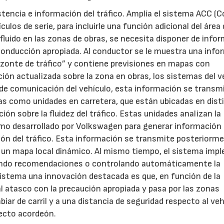
stencia e información del tráfico. Amplía el sistema ACC (C
culos de serie, para incluirle una función adicional del área
 fluido en las zonas de obras, se necesita disponer de info
 conducción apropiada. Al conductor se le muestra una inf
rizonte de tráfico” y contiene previsiones en mapas con
ación actualizada sobre la zona en obras, los sistemas del v
a de comunicación del vehículo, esta información se transm
s como unidades en carretera, que están ubicadas en dist
ión sobre la fluidez del tráfico. Estas unidades analizan la
itmo desarrollado por Volkswagen para generar informació
ación del tráfico. Esta información se transmite posteriorm
e un mapa local dinámico. Al mismo tiempo, el sistema imp
 dando recomendaciones o controlando automáticamente la
 sistema una innovación destacada es que, en función de la
 al atasco con la precaución apropiada y pasa por las zonas
ar de carril y a una distancia de seguridad respecto al veh
fecto acordeón.