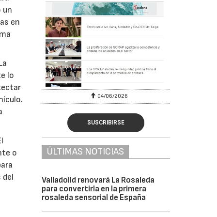
o un
das en
rma
La
e lo
tectar
04/06/2026
hículo.
a
SUSCRIBIRSE
l
ÚLTIMAS NOTICIAS
nte o
para
 del
Valladolid renovará La Rosaleda
para convertirla en la primera
rosaleda sensorial de España