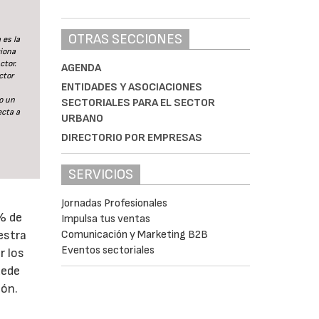
OTRAS SECCIONES
 es la
ciona
ctor.
AGENDA
ctor
ENTIDADES Y ASOCIACIONES
o un
SECTORIALES PARA EL SECTOR
ecta a
URBANO
DIRECTORIO POR EMPRESAS
SERVICIOS
Jornadas Profesionales
0% de
Impulsa tus ventas
estra
Comunicación y Marketing B2B
Eventos sectoriales
r los
uede
ión.