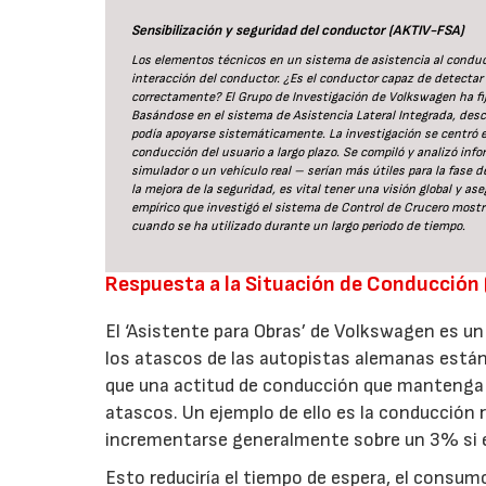
Sensibilización y seguridad del conductor (AKTIV-FSA)
Los elementos técnicos en un sistema de asistencia al conduct
interacción del conductor. ¿Es el conductor capaz de detectar 
correctamente? El Grupo de Investigación de Volkswagen ha fi
Basándose en el sistema de Asistencia Lateral Integrada, desc
podía apoyarse sistemáticamente. La investigación se centró e
conducción del usuario a largo plazo. Se compiló y analizó in
simulador o un vehículo real – serían más útiles para la fase d
la mejora de la seguridad, es vital tener una visión global y a
empírico que investigó el sistema de Control de Crucero most
cuando se ha utilizado durante un largo periodo de tiempo.
Respuesta a la Situación de Conducción
El ‘Asistente para Obras’ de Volkswagen es un
los atascos de las autopistas alemanas están
que una actitud de conducción que mantenga e
atascos. Un ejemplo de ello es la conducción 
incrementarse generalmente sobre un 3% si el
Esto reduciría el tiempo de espera, el consum