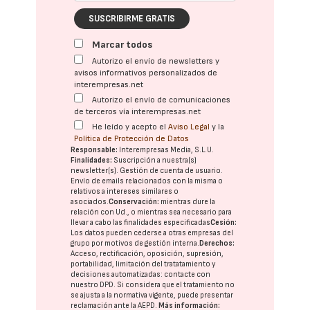
SUSCRIBIRME GRATIS
Marcar todos
Autorizo el envío de newsletters y
avisos informativos personalizados de
interempresas.net
Autorizo el envío de comunicaciones
de terceros vía interempresas.net
He leído y acepto el
Aviso Legal
y la
Política de Protección de Datos
Responsable:
Interempresas Media, S.L.U.
Finalidades:
Suscripción a nuestra(s)
newsletter(s). Gestión de cuenta de usuario.
Envío de emails relacionados con la misma o
relativos a intereses similares o
asociados.
Conservación:
mientras dure la
relación con Ud., o mientras sea necesario para
llevar a cabo las finalidades especificadas
Cesión:
Los datos pueden cederse a otras
empresas del
grupo
por motivos de gestión interna.
Derechos:
Acceso, rectificación, oposición, supresión,
portabilidad, limitación del tratatamiento y
decisiones automatizadas:
contacte con
nuestro DPD
. Si considera que el tratamiento no
se ajusta a la normativa vigente, puede presentar
reclamación ante la
AEPD
.
Más información: