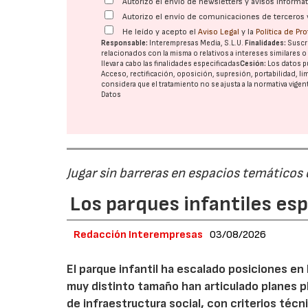
Autorizo el envío de newsletters y avisos inform
Autorizo el envío de comunicaciones de terceros 
He leído y acepto el
Aviso Legal
y la
Política de Pr
Responsable:
Interempresas Media, S.L.U.
Finalidades:
Suscri
relacionados con la misma o relativos a intereses similares 
llevar a cabo las finalidades especificadas
Cesión:
Los datos p
Acceso, rectificación, oposición, supresión, portabilidad, l
considera que el tratamiento no se ajusta a la normativa vige
Datos
Jugar sin barreras en espacios temáticos
Los parques infantiles es
Redacción Interempresas
03/08/2026
El parque infantil ha escalado posiciones en
muy distinto tamaño han articulado planes pl
de infraestructura social, con criterios téc