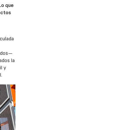
Lo que
ectos
iculada
zados—
ados la
l y
l.