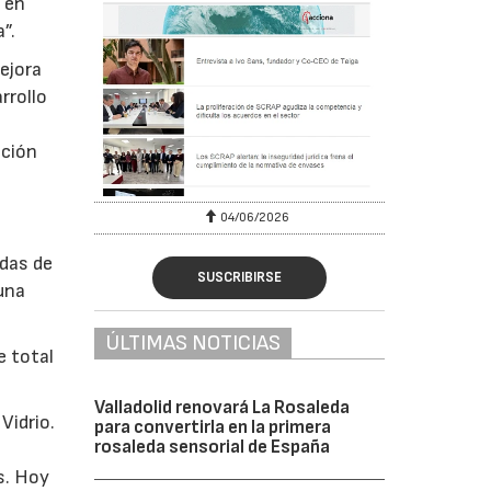
e en
”.
mejora
rrollo
ación
04/06/2026
adas de
SUSCRIBIRSE
una
ÚLTIMAS NOTICIAS
e total
Valladolid renovará La Rosaleda
Vidrio.
para convertirla en la primera
rosaleda sensorial de España
s. Hoy