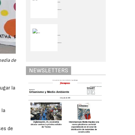
...
...
...
...
media de
NEWSLETTERS
ugar la
 la
ses de