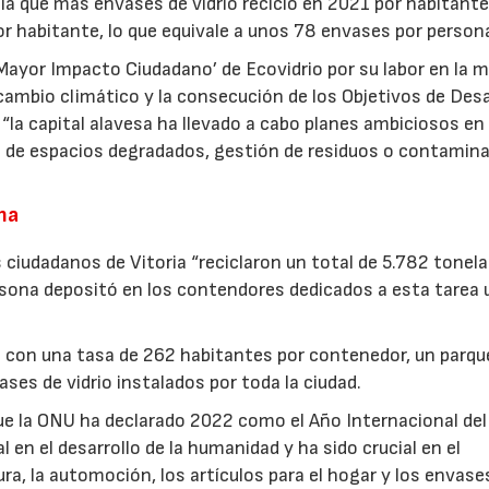
incia que más envases de vidrio recicló en 2021 por habitant
or habitante, lo que equivale a unos 78 envases por persona
‘Mayor Impacto Ciudadano’ de Ecovidrio por su labor en la 
l cambio climático y la consecución de los Objetivos de Desa
“la capital alavesa ha llevado a cabo planes ambiciosos en
n de espacios degradados, gestión de residuos o contamin
na
04/06/2026
02/07/2026
s ciudadanos de Vitoria “reciclaron un total de 5.782 tonel
ersona depositó en los contendores dedicados a esta tarea 
a con una tasa de 262 habitantes por contenedor, un parqu
ses de vidrio instalados por toda la ciudad.
e la ONU ha declarado 2022 como el Año Internacional del 
en el desarrollo de la humanidad y ha sido crucial en el
ra, la automoción, los artículos para el hogar y los envase