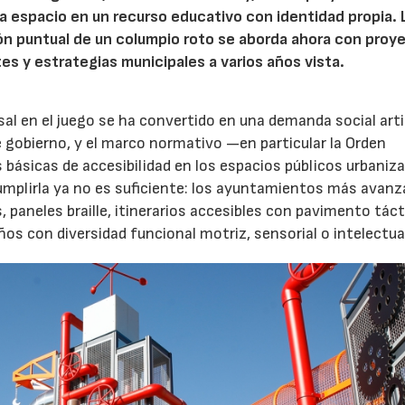
 espacio en un recurso educativo con identidad propia. 
ión puntual de un columpio roto se aborda ahora con proy
tes y estrategias municipales a varios años vista.
rsal en el juego se ha convertido en una demanda social art
 gobierno, y el marco normativo —en particular la Orden
básicas de accesibilidad en los espacios públicos urbani
Cumplirla ya no es suficiente: los ayuntamientos más avanz
paneles braille, itinerarios accesibles con pavimento tácti
s con diversidad funcional motriz, sensorial o intelectua