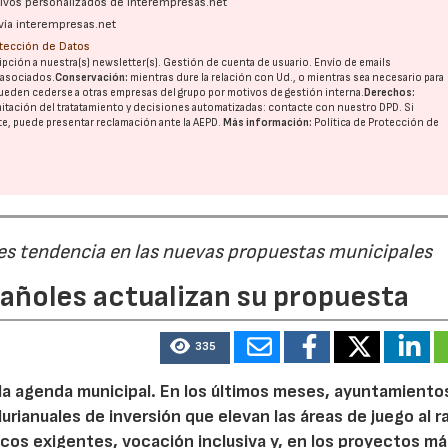
ativos personalizados de interempresas.net
vía interempresas.net
otección de Datos
pción a nuestra(s) newsletter(s). Gestión de cuenta de usuario. Envío de emails
o asociados.
Conservación:
mientras dure la relación con Ud., o mientras sea necesario para
ueden cederse a otras
empresas del grupo
por motivos de gestión interna.
Derechos:
imitación del tratatamiento y decisiones automatizadas:
contacte con nuestro DPD
. Si
nte, puede presentar reclamación ante la
AEPD
.
Más información:
Política de Protección de
 es tendencia en las nuevas propuestas municipales
pañoles actualizan su propuesta
335
 la agenda municipal. En los últimos meses, ayuntamiento
urianuales de inversión que elevan las áreas de juego al 
nicos exigentes, vocación inclusiva y, en los proyectos m