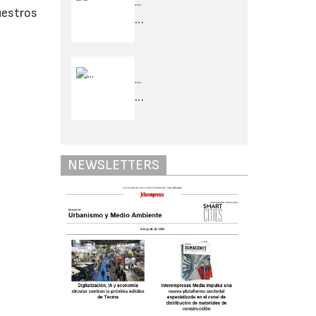
...
uestros
...
...
...
NEWSLETTERS