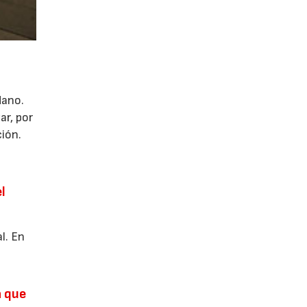
dano.
ar, por
ción.
l
l. En
l
a que