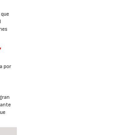
 que
l
ones
,
a por
 gran
tante
que