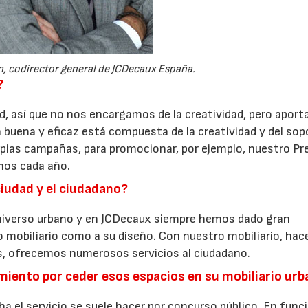
n, codirector general de JCDecaux España.
?
, así que no nos encargamos de la creatividad, pero apor
buena y eficaz está compuesta de la creatividad y del sop
04/06/2026
02/07/2026
opias campañas, para promocionar, por ejemplo, nuestro P
mos cada año.
ciudad y el ciudadano?
 universo urbano y en JCDecaux siempre hemos dado gran
 mobiliario como a su diseño. Con nuestro mobiliario, ha
ás, ofrecemos numerosos servicios al ciudadano.
miento por ceder esos espacios en su mobiliario ur
a el servicio se suele hacer por concurso público. En funci