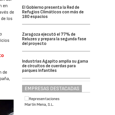
n en
El Gobierno presenta la Red de
ravés de
Refugios Climáticos con más de
180 espacios
 de los
io
Zaragoza ejecutó el 77% de
Reluzes y prepara la segunda fase
icios
del proyecto
to
Industrias Agapito amplía su gama
de circuitos de cuerdas para
parques infantiles
n de
paña,
EMPRESAS DESTACADAS