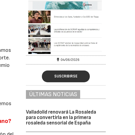
tamos
orte.
04/06/2026
remio
SUSCRIBIRSE
ÚLTIMAS NOTICIAS
cemos
Valladolid renovará La Rosaleda
para convertirla en la primera
bano?
rosaleda sensorial de España
ón del