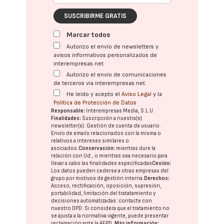
SUSCRIBIRME GRATIS
Marcar todos
Autorizo el envío de newsletters y
avisos informativos personalizados de
interempresas.net
Autorizo el envío de comunicaciones
de terceros vía interempresas.net
He leído y acepto el
Aviso Legal
y la
Política de Protección de Datos
Responsable:
Interempresas Media, S.L.U.
Finalidades:
Suscripción a nuestra(s)
newsletter(s). Gestión de cuenta de usuario.
Envío de emails relacionados con la misma o
relativos a intereses similares o
asociados.
Conservación:
mientras dure la
relación con Ud., o mientras sea necesario para
llevar a cabo las finalidades especificadas
Cesión:
Los datos pueden cederse a otras
empresas del
grupo
por motivos de gestión interna.
Derechos:
Acceso, rectificación, oposición, supresión,
portabilidad, limitación del tratatamiento y
decisiones automatizadas:
contacte con
nuestro DPD
. Si considera que el tratamiento no
se ajusta a la normativa vigente, puede presentar
reclamación ante la
AEPD
.
Más información: