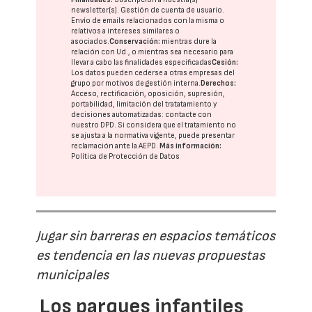
newsletter(s). Gestión de cuenta de usuario.
Envío de emails relacionados con la misma o
relativos a intereses similares o
asociados.
Conservación:
mientras dure la
relación con Ud., o mientras sea necesario para
llevar a cabo las finalidades especificadas
Cesión:
Los datos pueden cederse a otras
empresas del
grupo
por motivos de gestión interna.
Derechos:
Acceso, rectificación, oposición, supresión,
portabilidad, limitación del tratatamiento y
decisiones automatizadas:
contacte con
nuestro DPD
. Si considera que el tratamiento no
se ajusta a la normativa vigente, puede presentar
reclamación ante la
AEPD
.
Más información:
Política de Protección de Datos
Jugar sin barreras en espacios temáticos
es tendencia en las nuevas propuestas
municipales
Los parques infantiles