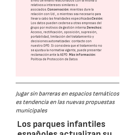
Envío de emails relacionados con la misma o
relativos a intereses similares o
asociados.
Conservación:
mientras dure la
relación con Ud., o mientras sea necesario para
llevar a cabo las finalidades especificadas
Cesión:
Los datos pueden cederse a otras
empresas del
grupo
por motivos de gestión interna.
Derechos:
Acceso, rectificación, oposición, supresión,
portabilidad, limitación del tratatamiento y
decisiones automatizadas:
contacte con
nuestro DPD
. Si considera que el tratamiento no
se ajusta a la normativa vigente, puede presentar
reclamación ante la
AEPD
.
Más información:
Política de Protección de Datos
Jugar sin barreras en espacios temáticos
es tendencia en las nuevas propuestas
municipales
Los parques infantiles
españoles actualizan su