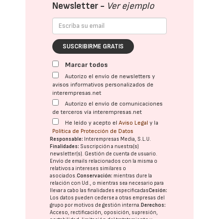
Newsletter -
Ver ejemplo
SUSCRIBIRME GRATIS
Marcar todos
Autorizo el envío de newsletters y
avisos informativos personalizados de
interempresas.net
Autorizo el envío de comunicaciones
de terceros vía interempresas.net
He leído y acepto el
Aviso Legal
y la
Política de Protección de Datos
Responsable:
Interempresas Media, S.L.U.
Finalidades:
Suscripción a nuestra(s)
newsletter(s). Gestión de cuenta de usuario.
Envío de emails relacionados con la misma o
relativos a intereses similares o
asociados.
Conservación:
mientras dure la
relación con Ud., o mientras sea necesario para
llevar a cabo las finalidades especificadas
Cesión:
Los datos pueden cederse a otras
empresas del
grupo
por motivos de gestión interna.
Derechos:
Acceso, rectificación, oposición, supresión,