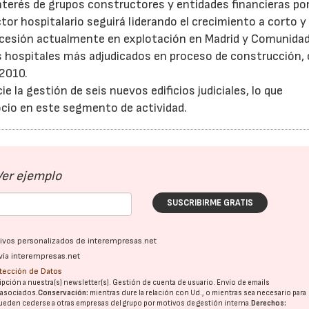
interés de grupos constructores y entidades financieras po
tor hospitalario seguirá liderando el crecimiento a corto 
concesión actualmente en explotación en Madrid y Comunida
s hospitales más adjudicados en proceso de construcción,
-2010.
ie la gestión de seis nuevos edificios judiciales, lo que
ocio en este segmento de actividad.
Ver ejemplo
SUSCRIBIRME GRATIS
ativos personalizados de interempresas.net
vía interempresas.net
otección de Datos
pción a nuestra(s) newsletter(s). Gestión de cuenta de usuario. Envío de emails
o asociados.
Conservación:
mientras dure la relación con Ud., o mientras sea necesario para
ueden cederse a otras
empresas del grupo
por motivos de gestión interna.
Derechos: