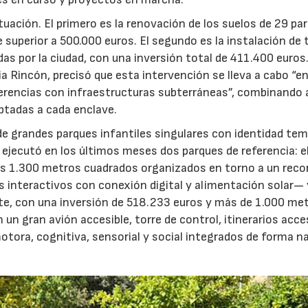
ctuación. El primero es la renovación de los suelos de 29 pa
e superior a 500.000 euros. El segundo es la instalación de 
as por la ciudad, con una inversión total de 411.400 euros
ia Rincón, precisó que esta intervención se lleva a cabo “e
ferencias con infraestructuras subterráneas”, combinando a
ptadas a cada enclave.
ón de grandes parques infantiles singulares con identidad te
 ejecutó en los últimos meses dos parques de referencia: el
 1.300 metros cuadrados organizados en torno a un recor
interactivos con conexión digital y alimentación solar— y
ste, con una inversión de 518.233 euros y más de 1.000 me
 gran avión accesible, torre de control, itinerarios acces
otora, cognitiva, sensorial y social integrados de forma na