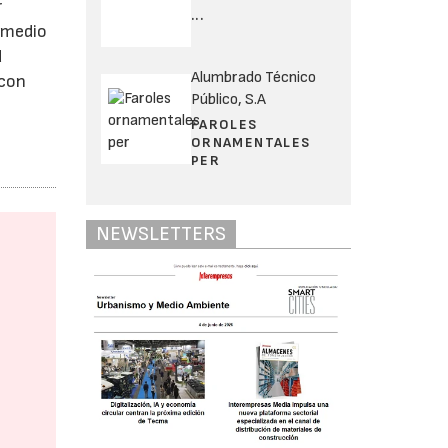
r
...
y medio
d
Alumbrado Técnico
 con
Público, S.A
FAROLES
ORNAMENTALES
PER
NEWSLETTERS