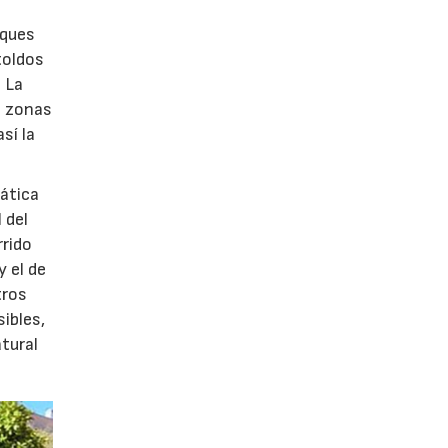
rques
toldos
. La
n zonas
sí la
mática
 del
rido
 el de
tros
ibles,
tural