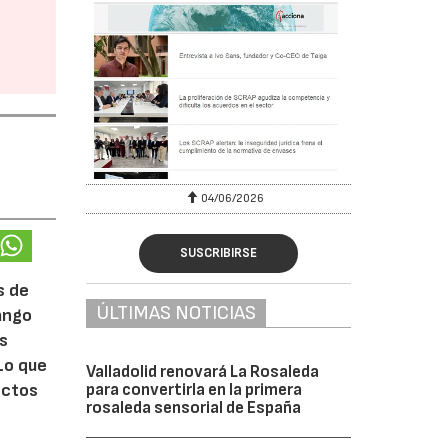
04/06/2026
SUSCRIBIRSE
s de
ÚLTIMAS NOTICIAS
rango
ás
Lo que
Valladolid renovará La Rosaleda
para convertirla en la primera
ectos
rosaleda sensorial de España