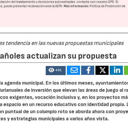
imitación del tratatamiento y decisiones automatizadas:
contacte con nuestro DPD
. Si
nte, puede presentar reclamación ante la
AEPD
.
Más información:
Política de Protección de
 es tendencia en las nuevas propuestas municipales
pañoles actualizan su propuesta
04/06/2026
02/07/2026
431
 la agenda municipal. En los últimos meses, ayuntamiento
urianuales de inversión que elevan las áreas de juego al 
nicos exigentes, vocación inclusiva y, en los proyectos m
 espacio en un recurso educativo con identidad propia. 
ión puntual de un columpio roto se aborda ahora con proy
tes y estrategias municipales a varios años vista.