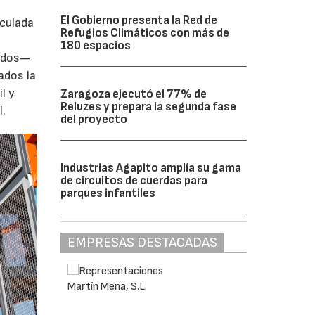
El Gobierno presenta la Red de
iculada
Refugios Climáticos con más de
180 espacios
zados—
ados la
l y
Zaragoza ejecutó el 77% de
Reluzes y prepara la segunda fase
l.
del proyecto
Industrias Agapito amplía su gama
de circuitos de cuerdas para
parques infantiles
EMPRESAS DESTACADAS