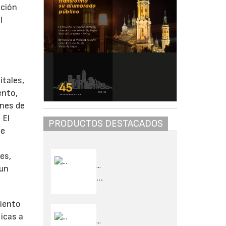
ación
l
itales,
ento,
ones de
 El
PRODUCTOS DESTACADOS
te
es,
...
 un
...
miento
icas a
...