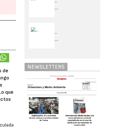
...
...
...
...
NEWSLETTERS
s de
rango
ás
Lo que
ectos
iculada