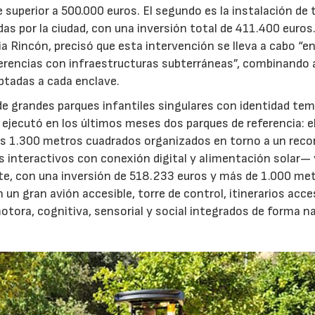
e superior a 500.000 euros. El segundo es la instalación de 
as por la ciudad, con una inversión total de 411.400 euros
ia Rincón, precisó que esta intervención se lleva a cabo “e
ferencias con infraestructuras subterráneas”, combinando a
ptadas a cada enclave.
ón de grandes parques infantiles singulares con identidad te
 ejecutó en los últimos meses dos parques de referencia: el
 1.300 metros cuadrados organizados en torno a un recor
interactivos con conexión digital y alimentación solar— y
ste, con una inversión de 518.233 euros y más de 1.000 me
 gran avión accesible, torre de control, itinerarios acces
otora, cognitiva, sensorial y social integrados de forma na