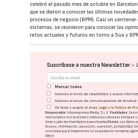
celebró el pasado mes de octubre en Barcelo
que se dieron a conocer las últimas novedades
procesos de negocio (BPM). Casi un centenar 
sistemas, se reunieron para conocer las opini
retos actuales y futuros en torno a Soa y BP
Suscríbase a nuestra Newsletter -
Marcar todos
Autorizo el envío de newsletters y avisos inform
Autorizo el envío de comunicaciones de terceros 
He leído y acepto el
Aviso Legal
y la
Política de Pr
Responsable:
Interempresas Media, S.L.U.
Finalidades:
Suscri
relacionados con la misma o relativos a intereses similares 
llevar a cabo las finalidades especificadas
Cesión:
Los datos p
Acceso, rectificación, oposición, supresión, portabilidad, l
considera que el tratamiento no se ajusta a la normativa vige
Datos