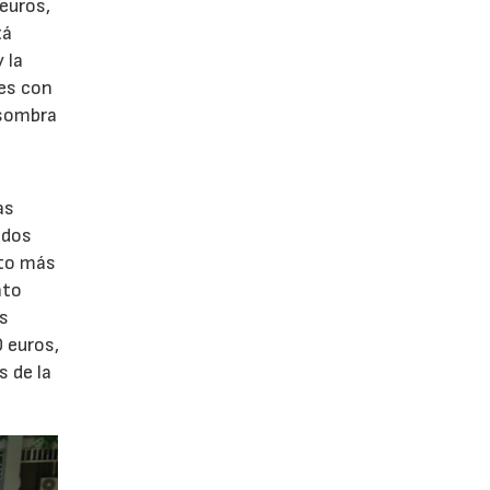
 euros,
tá
 la
res con
 sombra
6
as
ados
nto más
nto
os
 euros,
s de la