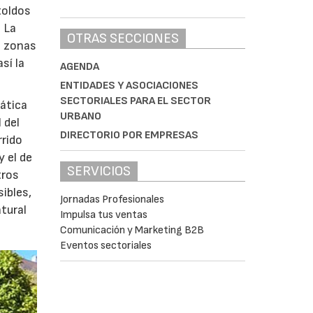
toldos
. La
OTRAS SECCIONES
n zonas
sí la
AGENDA
ENTIDADES Y ASOCIACIONES
SECTORIALES PARA EL SECTOR
mática
URBANO
 del
DIRECTORIO POR EMPRESAS
rido
 el de
SERVICIOS
tros
ibles,
Jornadas Profesionales
tural
Impulsa tus ventas
Comunicación y Marketing B2B
Eventos sectoriales