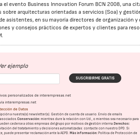
na el evento Business Innovation Forum BCN 2008, una cit
 sobre arquitecturas orientadas a servicios (Soa) y gestió
de asistentes, en su mayoría directores de organización y 
ones y consejos prácticos de expertos y clientes para reso
M.
Ver ejemplo
SUSCRIBIRME GRATIS
ativos personalizados de interempresas.net
vía interempresas.net
otección de Datos
pción a nuestra(s) newsletter(s). Gestión de cuenta de usuario. Envío de emails
o asociados.
Conservación:
mientras dure la relación con Ud., o mientras sea necesario para
ueden cederse a otras
empresas del grupo
por motivos de gestión interna.
Derechos:
imitación del tratatamiento y decisiones automatizadas:
contacte con nuestro DPD
. Si
nte, puede presentar reclamación ante la
AEPD
.
Más información:
Política de Protección de