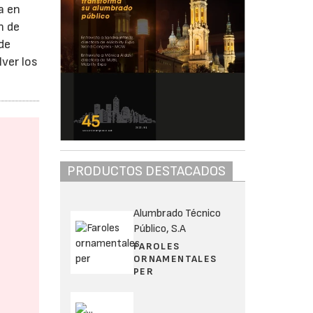
a en
n de
de
lver los
PRODUCTOS DESTACADOS
Alumbrado Técnico
Público, S.A
FAROLES
ORNAMENTALES
PER