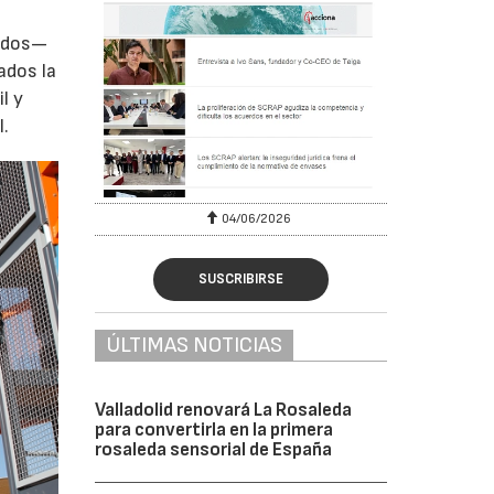
zados—
ados la
l y
l.
04/06/2026
SUSCRIBIRSE
ÚLTIMAS NOTICIAS
Valladolid renovará La Rosaleda
para convertirla en la primera
rosaleda sensorial de España