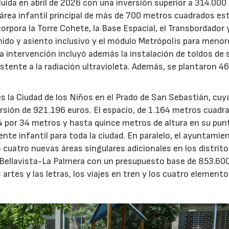
uida en abril de 2026 con una inversión superior a 314.000
el área infantil principal de más de 700 metros cuadrados es
orpora la Torre Cohete, la Base Espacial, el Transbordador y
nido y asiento inclusivo y el módulo Metrópolis para meno
 La intervención incluyó además la instalación de toldos de
istente a la radiación ultravioleta. Además, se plantaron 4
 es la Ciudad de los Niños en el Prado de San Sebastián, cuy
sión de 921.196 euros. El espacio, de 1.164 metros cuadr
4 por 34 metros y hasta quince metros de altura en su pu
nte infantil para toda la ciudad. En paralelo, el ayuntamie
o cuatro nuevas áreas singulares adicionales en los distrit
 Bellavista-La Palmera con un presupuesto base de 853.600
artes y las letras, los viajes en tren y los cuatro elemento