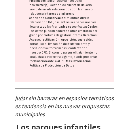
Finalidades:
Suscripción a nuestra(s)
newsletter(s). Gestión de cuenta de usuario.
Envío de emails relacionados con la misma o
relativos a intereses similares o
asociados.
Conservación:
mientras dure la
relación con Ud., o mientras sea necesario para
llevar a cabo las finalidades especificadas
Cesión:
Los datos pueden cederse a otras
empresas del
grupo
por motivos de gestión interna.
Derechos:
Acceso, rectificación, oposición, supresión,
portabilidad, limitación del tratatamiento y
decisiones automatizadas:
contacte con
nuestro DPD
. Si considera que el tratamiento no
se ajusta a la normativa vigente, puede presentar
reclamación ante la
AEPD
.
Más información:
Política de Protección de Datos
Jugar sin barreras en espacios temáticos
es tendencia en las nuevas propuestas
municipales
Los parques infantiles