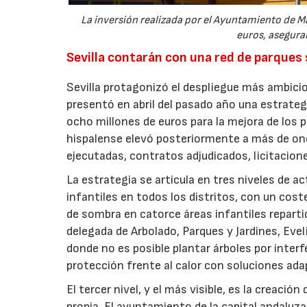
La inversión realizada por el Ayuntamiento de Ma
euros, aseguran
Sevilla contarán con una red de parques
Sevilla protagonizó el despliegue más ambicio
presentó en abril del pasado año una estrate
ocho millones de euros para la mejora de los p
hispalense elevó posteriormente a más de onc
ejecutadas, contratos adjudicados, licitacio
La estrategia se articula en tres niveles de a
infantiles en todos los distritos, con un cost
de sombra en catorce áreas infantiles repartid
delegada de Arbolado, Parques y Jardines, Evel
donde no es posible plantar árboles por inter
protección frente al calor con soluciones ada
El tercer nivel, y el más visible, es la creaci
propia. El ayuntamiento de la capital andaluza