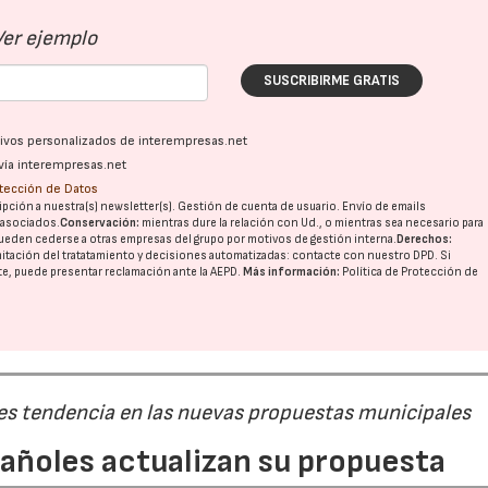
Ver ejemplo
SUSCRIBIRME GRATIS
ativos personalizados de interempresas.net
vía interempresas.net
otección de Datos
pción a nuestra(s) newsletter(s). Gestión de cuenta de usuario. Envío de emails
o asociados.
Conservación:
mientras dure la relación con Ud., o mientras sea necesario para
ueden cederse a otras
empresas del grupo
por motivos de gestión interna.
Derechos:
imitación del tratatamiento y decisiones automatizadas:
contacte con nuestro DPD
. Si
nte, puede presentar reclamación ante la
AEPD
.
Más información:
Política de Protección de
 es tendencia en las nuevas propuestas municipales
pañoles actualizan su propuesta