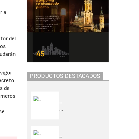
r a
tor del
ios
yudarán
 vigor
PRODUCTOS DESTACADOS
decreto
s de
rimeros
...
...
se
...