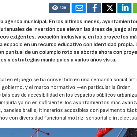
429
 la agenda municipal. En los últimos meses, ayuntamiento
urianuales de inversión que elevan las áreas de juego al 
nicos exigentes, vocación inclusiva y, en los proyectos m
 espacio en un recurso educativo con identidad propia. 
ión puntual de un columpio roto se aborda ahora con proy
tes y estrategias municipales a varios años vista.
04/06/2026
02/07/2026
rsal en el juego se ha convertido en una demanda social art
 gobierno, y el marco normativo —en particular la Orden
básicas de accesibilidad en los espacios públicos urbani
Cumplirla ya no es suficiente: los ayuntamientos más avanz
paneles braille, itinerarios accesibles con pavimento tácti
s con diversidad funcional motriz, sensorial o intelectua