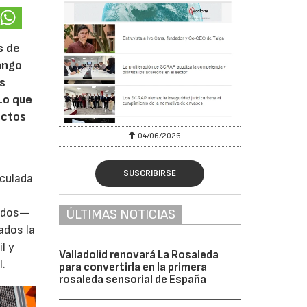
s de
rango
ás
Lo que
ectos
04/06/2026
SUSCRIBIRSE
iculada
zados—
ÚLTIMAS NOTICIAS
ados la
l y
Valladolid renovará La Rosaleda
l.
para convertirla en la primera
rosaleda sensorial de España