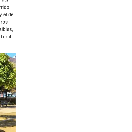
rido
 el de
tros
ibles,
tural