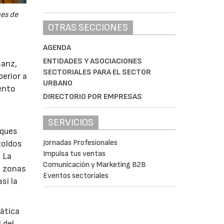
nes de
OTRAS SECCIONES
AGENDA
ENTIDADES Y ASOCIACIONES
Sanz,
SECTORIALES PARA EL SECTOR
erior a
URBANO
iento
DIRECTORIO POR EMPRESAS
SERVICIOS
rques
Jornadas Profesionales
toldos
Impulsa tus ventas
. La
Comunicación y Marketing B2B
n zonas
Eventos sectoriales
sí la
mática
 del