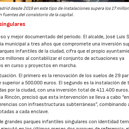
drid desde 2019 en este tipo de instalaciones supera los 17 millo
 fuentes del consistorio de la capital.
 singulares
so y mejor documentado del periodo. El alcalde, José Luis 
gia municipal a tres años que compromete una inversión sup
arques infantiles de la ciudad, cifra que el propio ayuntam
e millones al contabilizar el conjunto de actuaciones ya
nes en curso y proyectos en marcha.
ctuación. El primero es la renovación de los suelos de 29 pa
e superior a 500.000 euros. El segundo es la instalación de 
as por la ciudad, con una inversión total de 411.400 euros
ia Rincón, precisó que esta intervención se lleva a cabo “e
ferencias con infraestructuras subterráneas”, combinando a
ptadas a cada enclave.
ón de grandes parques infantiles singulares con identidad te
 ejecutó en los últimos meses dos parques de referencia: el