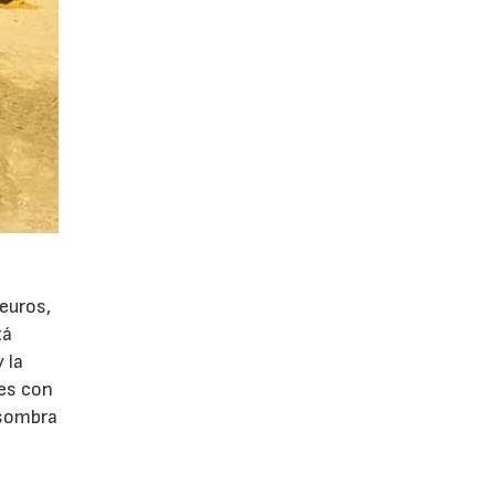
 euros,
tá
 la
res con
 sombra
6