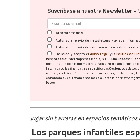
Suscríbase a nuestra Newsletter -
Marcar todos
Autorizo el envío de newsletters y avisos inform
Autorizo el envío de comunicaciones de terceros 
He leído y acepto el
Aviso Legal
y la
Política de Pr
Responsable:
Interempresas Media, S.L.U.
Finalidades:
Suscri
relacionados con la misma o relativos a intereses similares 
llevar a cabo las finalidades especificadas
Cesión:
Los datos p
Acceso, rectificación, oposición, supresión, portabilidad, l
considera que el tratamiento no se ajusta a la normativa vige
Datos
Jugar sin barreras en espacios temáticos
Los parques infantiles es