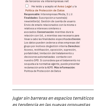
de terceros vía interempresas.net
He leído y acepto el
Aviso Legal
y la
Política de Protección de Datos
Responsable:
Interempresas Media, S.L.U.
Finalidades:
Suscripción a nuestra(s)
newsletter(s). Gestión de cuenta de usuario.
Envío de emails relacionados con la misma o
relativos a intereses similares o
asociados.
Conservación:
mientras dure la
relación con Ud., o mientras sea necesario para
llevar a cabo las finalidades especificadas
Cesión:
Los datos pueden cederse a otras
empresas del
grupo
por motivos de gestión interna.
Derechos:
Acceso, rectificación, oposición, supresión,
portabilidad, limitación del tratatamiento y
decisiones automatizadas:
contacte con
nuestro DPD
. Si considera que el tratamiento no
se ajusta a la normativa vigente, puede presentar
reclamación ante la
AEPD
.
Más información:
Política de Protección de Datos
Jugar sin barreras en espacios temáticos
es tendencia en las nuevas propuestas