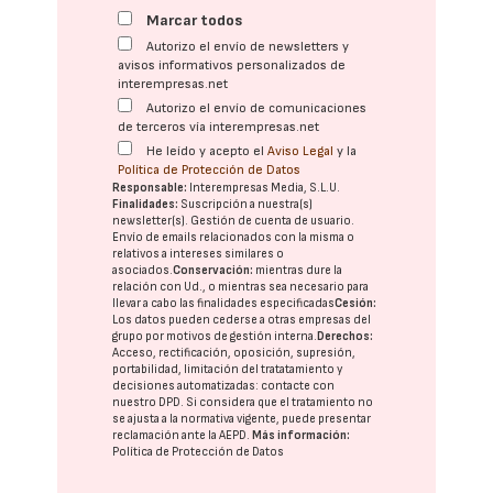
Marcar todos
Autorizo el envío de newsletters y
avisos informativos personalizados de
interempresas.net
Autorizo el envío de comunicaciones
de terceros vía interempresas.net
He leído y acepto el
Aviso Legal
y la
Política de Protección de Datos
Responsable:
Interempresas Media, S.L.U.
Finalidades:
Suscripción a nuestra(s)
newsletter(s). Gestión de cuenta de usuario.
Envío de emails relacionados con la misma o
relativos a intereses similares o
asociados.
Conservación:
mientras dure la
relación con Ud., o mientras sea necesario para
llevar a cabo las finalidades especificadas
Cesión:
Los datos pueden cederse a otras
empresas del
grupo
por motivos de gestión interna.
Derechos:
Acceso, rectificación, oposición, supresión,
portabilidad, limitación del tratatamiento y
decisiones automatizadas:
contacte con
nuestro DPD
. Si considera que el tratamiento no
se ajusta a la normativa vigente, puede presentar
reclamación ante la
AEPD
.
Más información:
Política de Protección de Datos