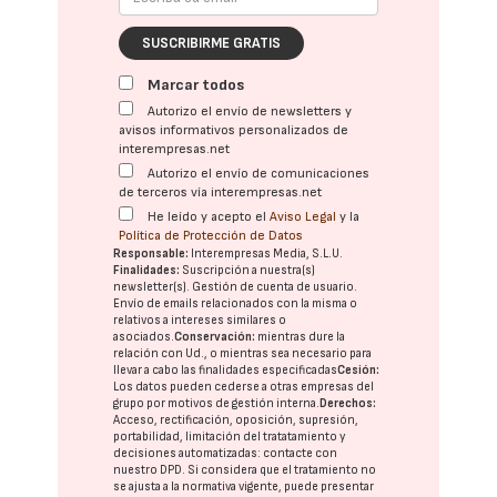
SUSCRIBIRME GRATIS
Marcar todos
Autorizo el envío de newsletters y
avisos informativos personalizados de
interempresas.net
Autorizo el envío de comunicaciones
de terceros vía interempresas.net
He leído y acepto el
Aviso Legal
y la
Política de Protección de Datos
Responsable:
Interempresas Media, S.L.U.
Finalidades:
Suscripción a nuestra(s)
newsletter(s). Gestión de cuenta de usuario.
Envío de emails relacionados con la misma o
relativos a intereses similares o
asociados.
Conservación:
mientras dure la
relación con Ud., o mientras sea necesario para
llevar a cabo las finalidades especificadas
Cesión:
Los datos pueden cederse a otras
empresas del
grupo
por motivos de gestión interna.
Derechos:
Acceso, rectificación, oposición, supresión,
portabilidad, limitación del tratatamiento y
decisiones automatizadas:
contacte con
nuestro DPD
. Si considera que el tratamiento no
se ajusta a la normativa vigente, puede presentar