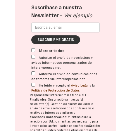
Suscríbase a nuestra
Newsletter -
Ver ejemplo
SUSCRIBIRME GRATIS
Marcar todos
Autorizo el envío de newsletters y
avisos informativos personalizados de
interempresas.net
Autorizo el envío de comunicaciones
de terceros vía interempresas.net
He leído y acepto el
Aviso Legal
y la
Política de Protección de Datos
Responsable:
Interempresas Media, S.L.U.
Finalidades:
Suscripción a nuestra(s)
newsletter(s). Gestión de cuenta de usuario.
Envío de emails relacionados con la misma o
relativos a intereses similares o
asociados.
Conservación:
mientras dure la
relación con Ud., o mientras sea necesario para
llevar a cabo las finalidades especificadas
Cesión:
Los datos pueden cederse a otras
empresas del