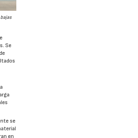
 bajas
de
s. Se
 de
ultados
la
arga
ales
ente se
aterial
ran en