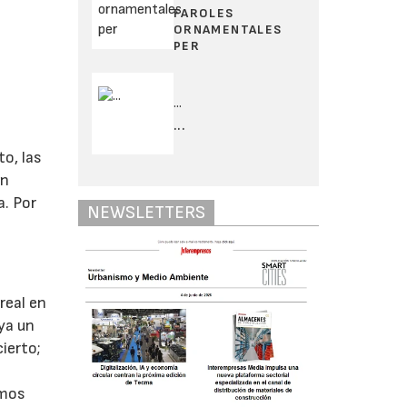
FAROLES
ORNAMENTALES
PER
...
...
to, las
en
. Por
NEWSLETTERS
real en
ya un
ierto;
emos