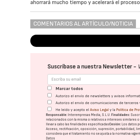
ahorrará mucho tiempo y acelerará el proceso 
COMENTARIOS AL ARTÍCULO/NOTICIA
Suscríbase a nuestra Newsletter -
Marcar todos
Autorizo el envío de newsletters y avisos inform
Autorizo el envío de comunicaciones de terceros 
He leído y acepto el
Aviso Legal
y la
Política de Pr
Responsable:
Interempresas Media, S.L.U.
Finalidades:
Suscri
relacionados con la misma o relativos a intereses similares 
llevar a cabo las finalidades especificadas
Cesión:
Los datos p
Acceso, rectificación, oposición, supresión, portabilidad, l
considera que el tratamiento no se ajusta a la normativa vige
Datos