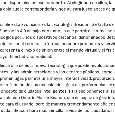
cios disponibles en ese momento. Al elegir uno de ellos, la
a cola que le correspondería y nos avisará justo antes de 
osible esta evolución es la tecnología iBeacon. Se trata de
Bluetooth 4.0 de bajo consumo, lo que permite al móvil anu
s recogida por unos dispositivos cercanos, denominados Be
n de enviar al terminal información sobre productos y servi
epresenta el nexo de unión entre el mundo virtual y el físic
04/06/2026
02/07/2026
ayor libertad y comodidad.
sarrollo de esta nueva tecnología que puede revolucionar
entes, y las administraciones y los centros públicos, como
n primer lugar, permite una mayor interactividad, proporcio
io en función de sus necesidades, gustos, preferencias, etc
concepto de ciudades inteligentes. Para ello ponemos al se
 la solución Qmatic Mobile Beacon, que es capaz de gestion
e para el usuario, pero de manera tremendamente eficient
 duda, iBeacon hará más sencilla la vida de los ciudadanos, 