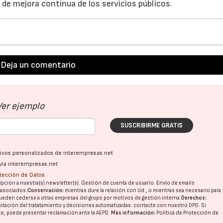
de mejora continua de los servicios públicos.
Deja un comentario
Ver ejemplo
SUSCRIBIRME GRATIS
ativos personalizados de interempresas.net
vía interempresas.net
otección de Datos
pción a nuestra(s) newsletter(s). Gestión de cuenta de usuario. Envío de emails
o asociados.
Conservación:
mientras dure la relación con Ud., o mientras sea necesario para
ueden cederse a otras
empresas del grupo
por motivos de gestión interna.
Derechos:
imitación del tratatamiento y decisiones automatizadas:
contacte con nuestro DPD
. Si
nte, puede presentar reclamación ante la
AEPD
.
Más información:
Política de Protección de