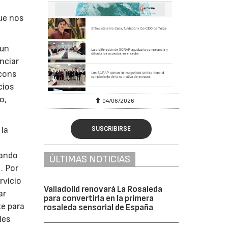
que nos
 un
nciar
acons
cios
o,
04/06/2026
 la
SUSCRIBIRSE
nando
ÚLTIMAS NOTICIAS
. Por
rvicio
Valladolid renovará La Rosaleda
ar
para convertirla en la primera
e para
rosaleda sensorial de España
les