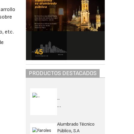
arrollo
 sobre
o, etc.
de
PRODUCTOS DESTACADOS
...
...
Alumbrado Técnico
Público, S.A