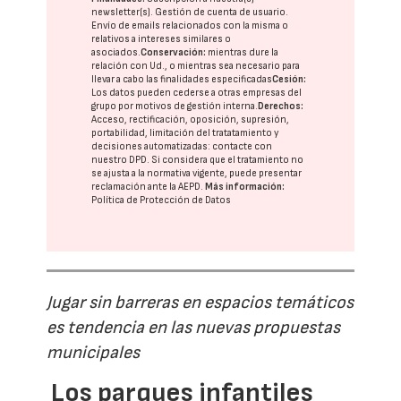
newsletter(s). Gestión de cuenta de usuario.
Envío de emails relacionados con la misma o
relativos a intereses similares o
asociados.
Conservación:
mientras dure la
relación con Ud., o mientras sea necesario para
llevar a cabo las finalidades especificadas
Cesión:
Los datos pueden cederse a otras
empresas del
grupo
por motivos de gestión interna.
Derechos:
Acceso, rectificación, oposición, supresión,
portabilidad, limitación del tratatamiento y
decisiones automatizadas:
contacte con
nuestro DPD
. Si considera que el tratamiento no
se ajusta a la normativa vigente, puede presentar
reclamación ante la
AEPD
.
Más información:
Política de Protección de Datos
Jugar sin barreras en espacios temáticos
es tendencia en las nuevas propuestas
municipales
Los parques infantiles