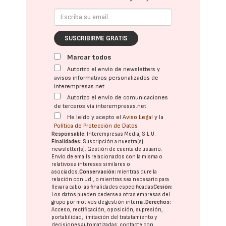
SUSCRIBIRME GRATIS
Marcar todos
Autorizo el envío de newsletters y
avisos informativos personalizados de
interempresas.net
Autorizo el envío de comunicaciones
de terceros vía interempresas.net
He leído y acepto el
Aviso Legal
y la
Política de Protección de Datos
Responsable:
Interempresas Media, S.L.U.
Finalidades:
Suscripción a nuestra(s)
newsletter(s). Gestión de cuenta de usuario.
Envío de emails relacionados con la misma o
relativos a intereses similares o
asociados.
Conservación:
mientras dure la
relación con Ud., o mientras sea necesario para
llevar a cabo las finalidades especificadas
Cesión:
Los datos pueden cederse a otras
empresas del
grupo
por motivos de gestión interna.
Derechos:
Acceso, rectificación, oposición, supresión,
portabilidad, limitación del tratatamiento y
decisiones automatizadas:
contacte con