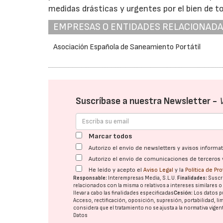
medidas drásticas y urgentes por el bien de t
EMPRESAS O ENTIDADES RELACIONAD
Asociación Española de Saneamiento Portátil
Suscríbase a nuestra Newsletter -
Marcar todos
Autorizo el envío de newsletters y avisos inform
Autorizo el envío de comunicaciones de terceros 
He leído y acepto el
Aviso Legal
y la
Política de Pr
Responsable:
Interempresas Media, S.L.U.
Finalidades:
Suscri
relacionados con la misma o relativos a intereses similares 
llevar a cabo las finalidades especificadas
Cesión:
Los datos p
Acceso, rectificación, oposición, supresión, portabilidad, l
considera que el tratamiento no se ajusta a la normativa vige
Datos