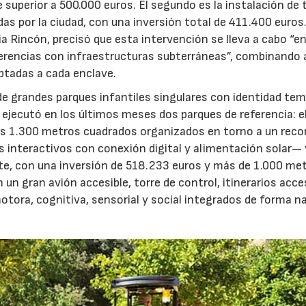
e superior a 500.000 euros. El segundo es la instalación de 
as por la ciudad, con una inversión total de 411.400 euros
ia Rincón, precisó que esta intervención se lleva a cabo “e
ferencias con infraestructuras subterráneas”, combinando a
ptadas a cada enclave.
ón de grandes parques infantiles singulares con identidad te
 ejecutó en los últimos meses dos parques de referencia: el
 1.300 metros cuadrados organizados en torno a un recor
interactivos con conexión digital y alimentación solar— y
ste, con una inversión de 518.233 euros y más de 1.000 me
 gran avión accesible, torre de control, itinerarios acces
otora, cognitiva, sensorial y social integrados de forma na