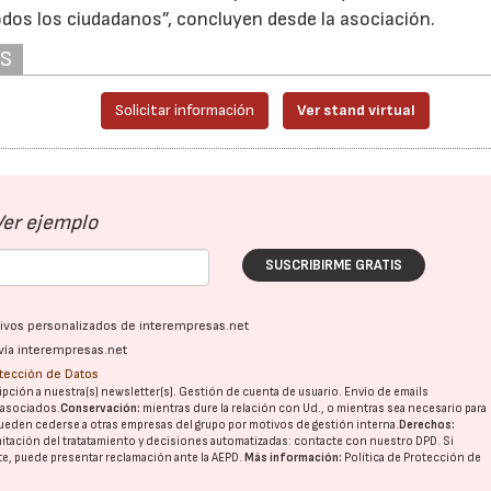
odos los ciudadanos”, concluyen desde la asociación.
AS
Solicitar información
Ver stand virtual
04/06/2026
02/07/2026
Ver ejemplo
SUSCRIBIRME GRATIS
ativos personalizados de interempresas.net
vía interempresas.net
otección de Datos
pción a nuestra(s) newsletter(s). Gestión de cuenta de usuario. Envío de emails
o asociados.
Conservación:
mientras dure la relación con Ud., o mientras sea necesario para
ueden cederse a otras
empresas del grupo
por motivos de gestión interna.
Derechos:
imitación del tratatamiento y decisiones automatizadas:
contacte con nuestro DPD
. Si
nte, puede presentar reclamación ante la
AEPD
.
Más información:
Política de Protección de