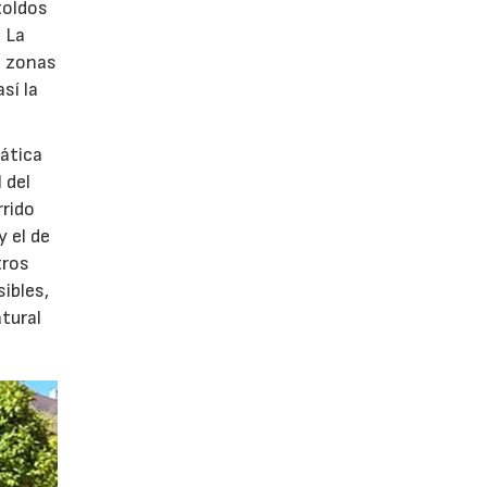
toldos
. La
n zonas
sí la
mática
 del
rido
 el de
tros
ibles,
tural