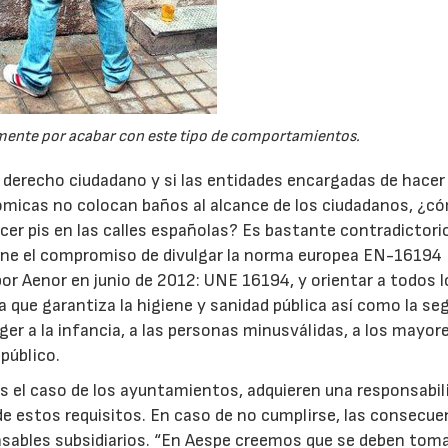
mente por acabar con este tipo de comportamientos.
n derecho ciudadano y si las entidades encargadas de hacer
ómicas no colocan baños al alcance de los ciudadanos, ¿c
cer pis en las calles españolas? Es bastante contradictorio
ne el compromiso de divulgar la norma europea EN-16194
a por Aenor en junio de 2012: UNE 16194, y orientar a todos 
a que garantiza la higiene y sanidad pública así como la se
ger a la infancia, a las personas minusválidas, a los mayore
 público.
 el caso de los ayuntamientos, adquieren una responsabil
 de estos requisitos. En caso de no cumplirse, las consecue
nsables subsidiarios. “En Aespe creemos que se deben tom