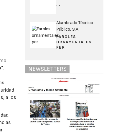
...
Alumbrado Técnico
Público, S.A
FAROLES
ORNAMENTALES
PER
ómo
”.
NEWSLETTERS
los
guridad
s, a los
idad
ncias
ar