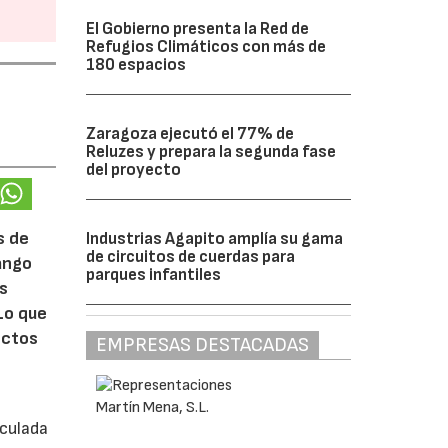
El Gobierno presenta la Red de
Refugios Climáticos con más de
180 espacios
Zaragoza ejecutó el 77% de
Reluzes y prepara la segunda fase
del proyecto
s de
Industrias Agapito amplía su gama
de circuitos de cuerdas para
rango
parques infantiles
ás
Lo que
ectos
EMPRESAS DESTACADAS
iculada