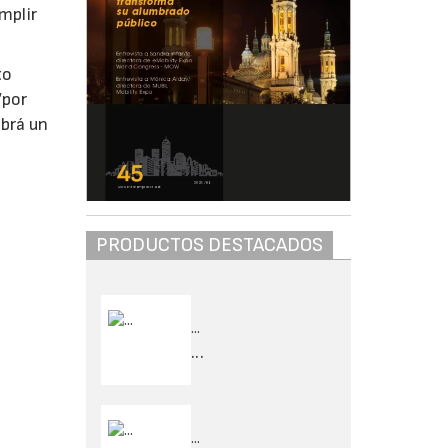
mplir
.
to
“por
abrá un
PRODUCTOS DESTACADOS
...
...
...