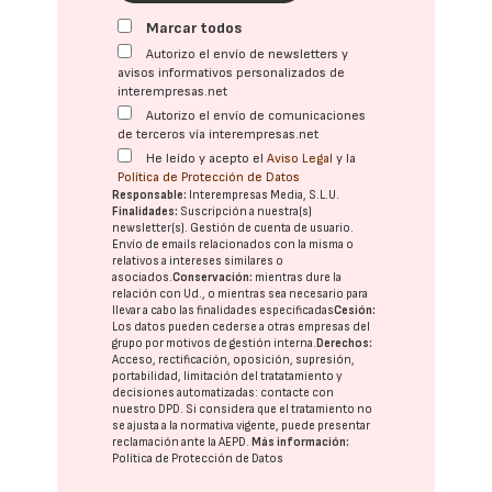
Marcar todos
Autorizo el envío de newsletters y
avisos informativos personalizados de
interempresas.net
Autorizo el envío de comunicaciones
de terceros vía interempresas.net
He leído y acepto el
Aviso Legal
y la
Política de Protección de Datos
Responsable:
Interempresas Media, S.L.U.
Finalidades:
Suscripción a nuestra(s)
newsletter(s). Gestión de cuenta de usuario.
Envío de emails relacionados con la misma o
relativos a intereses similares o
asociados.
Conservación:
mientras dure la
relación con Ud., o mientras sea necesario para
llevar a cabo las finalidades especificadas
Cesión:
Los datos pueden cederse a otras
empresas del
grupo
por motivos de gestión interna.
Derechos:
Acceso, rectificación, oposición, supresión,
portabilidad, limitación del tratatamiento y
decisiones automatizadas:
contacte con
nuestro DPD
. Si considera que el tratamiento no
se ajusta a la normativa vigente, puede presentar
reclamación ante la
AEPD
.
Más información:
Política de Protección de Datos