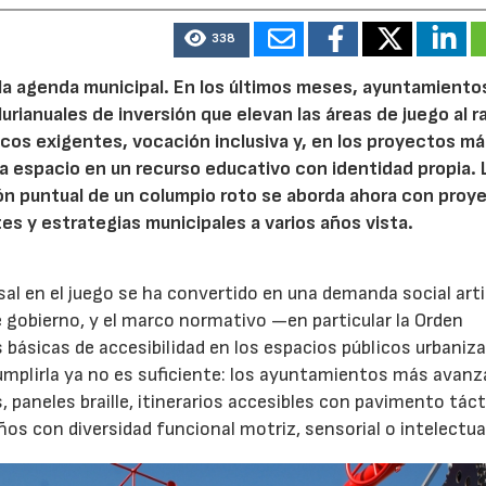
338
 la agenda municipal. En los últimos meses, ayuntamiento
urianuales de inversión que elevan las áreas de juego al 
nicos exigentes, vocación inclusiva y, en los proyectos m
 espacio en un recurso educativo con identidad propia. 
ión puntual de un columpio roto se aborda ahora con proy
tes y estrategias municipales a varios años vista.
rsal en el juego se ha convertido en una demanda social art
 gobierno, y el marco normativo —en particular la Orden
básicas de accesibilidad en los espacios públicos urbani
Cumplirla ya no es suficiente: los ayuntamientos más avanz
paneles braille, itinerarios accesibles con pavimento tácti
s con diversidad funcional motriz, sensorial o intelectua