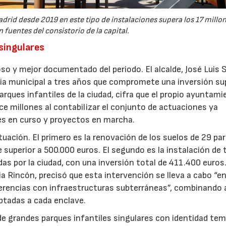
drid desde 2019 en este tipo de instalaciones supera los 17 millo
 fuentes del consistorio de la capital.
 singulares
so y mejor documentado del periodo. El alcalde, José Luis 
gia municipal a tres años que compromete una inversión sup
arques infantiles de la ciudad, cifra que el propio ayuntam
e millones al contabilizar el conjunto de actuaciones ya
nes en curso y proyectos en marcha.
ctuación. El primero es la renovación de los suelos de 29 pa
e superior a 500.000 euros. El segundo es la instalación de 
as por la ciudad, con una inversión total de 411.400 euros
ia Rincón, precisó que esta intervención se lleva a cabo “e
ferencias con infraestructuras subterráneas”, combinando a
ptadas a cada enclave.
ón de grandes parques infantiles singulares con identidad te