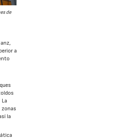
nes de
Sanz,
erior a
iento
rques
toldos
. La
n zonas
sí la
mática