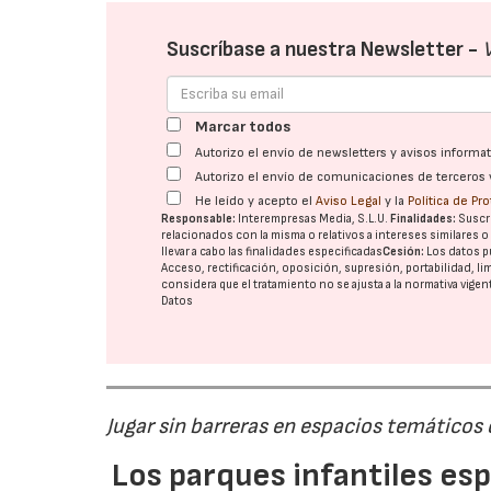
Suscríbase a nuestra Newsletter -
Marcar todos
Autorizo el envío de newsletters y avisos inform
Autorizo el envío de comunicaciones de terceros 
He leído y acepto el
Aviso Legal
y la
Política de Pr
Responsable:
Interempresas Media, S.L.U.
Finalidades:
Suscri
relacionados con la misma o relativos a intereses similares 
llevar a cabo las finalidades especificadas
Cesión:
Los datos p
Acceso, rectificación, oposición, supresión, portabilidad, l
considera que el tratamiento no se ajusta a la normativa vige
Datos
Jugar sin barreras en espacios temáticos
Los parques infantiles es