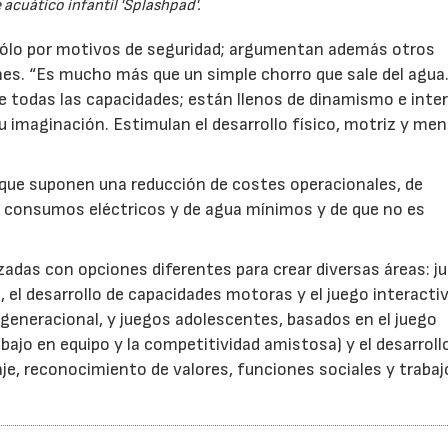
acuático infantil 'Splashpad'.
sólo por motivos de seguridad; argumentan además otros
ones. “Es mucho más que un simple chorro que sale del agua
e todas las capacidades; están llenos de dinamismo e inte
u imaginación. Estimulan el desarrollo físico, motriz y men
que suponen una reducción de costes operacionales, de
04/06/2026
02/07/2026
 consumos eléctricos y de agua mínimos y de que no es
das con opciones diferentes para crear diversas áreas: j
l, el desarrollo de capacidades motoras y el juego interacti
ergeneracional, y juegos adolescentes, basados en el juego
bajo en equipo y la competitividad amistosa) y el desarroll
zaje, reconocimiento de valores, funciones sociales y trabaj