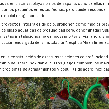
das en piscinas, playas o ríos de España, ocho de ellas ni
o por los pequeños en estas fechas, pero pueden esconder
otencial riesgo sanitario.
en proyectos integrales de ocio, proponen como medida pre
s de juego acuáticas de profundidad cero, denominadas Spl
n estas instalaciones no es necesario tener vigilancia; eli
itución encargada de la instalación”, explica Miren Jimenez
 en la construcción de estas instalaciones de profundidad
ominio del acero inoxidable. “Estos juegos cumplen los má
in problemas de atrapamientos y boquillas de acero inoxidab