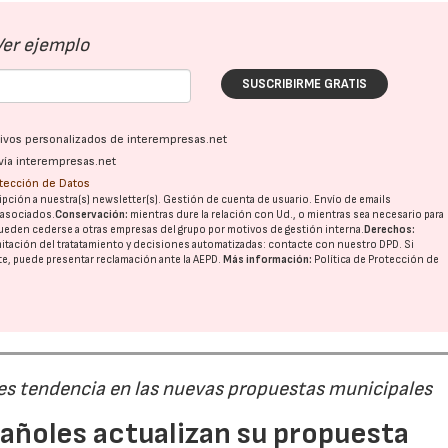
Ver ejemplo
SUSCRIBIRME GRATIS
ativos personalizados de interempresas.net
vía interempresas.net
otección de Datos
pción a nuestra(s) newsletter(s). Gestión de cuenta de usuario. Envío de emails
o asociados.
Conservación:
mientras dure la relación con Ud., o mientras sea necesario para
ueden cederse a otras
empresas del grupo
por motivos de gestión interna.
Derechos:
imitación del tratatamiento y decisiones automatizadas:
contacte con nuestro DPD
. Si
nte, puede presentar reclamación ante la
AEPD
.
Más información:
Política de Protección de
 es tendencia en las nuevas propuestas municipales
pañoles actualizan su propuesta