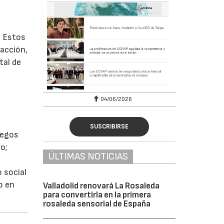
. Estos
racción,
tal de
04/06/2026
SUSCRIBIRSE
uegos
vo;
ÚLTIMAS NOTICIAS
o social
o en
Valladolid renovará La Rosaleda
para convertirla en la primera
rosaleda sensorial de España