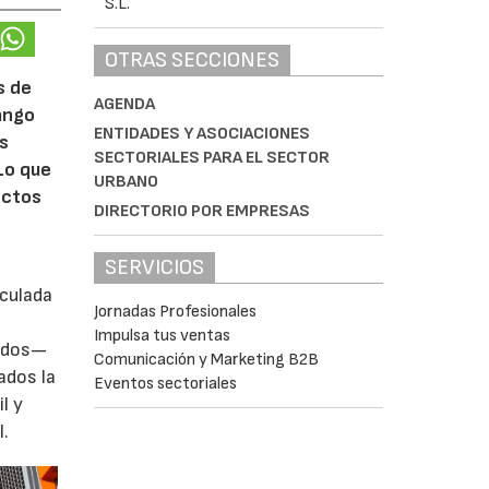
OTRAS SECCIONES
s de
AGENDA
rango
ENTIDADES Y ASOCIACIONES
ás
SECTORIALES PARA EL SECTOR
Lo que
URBANO
ectos
DIRECTORIO POR EMPRESAS
SERVICIOS
iculada
Jornadas Profesionales
Impulsa tus ventas
zados—
Comunicación y Marketing B2B
ados la
Eventos sectoriales
l y
l.