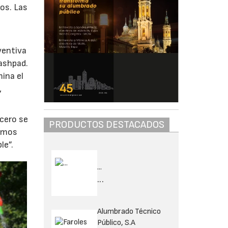
ños. Las
ventiva
ashpad.
mina el
,
 cero se
PRODUCTOS DESTACADOS
ximos
le”.
...
...
Alumbrado Técnico
Público, S.A