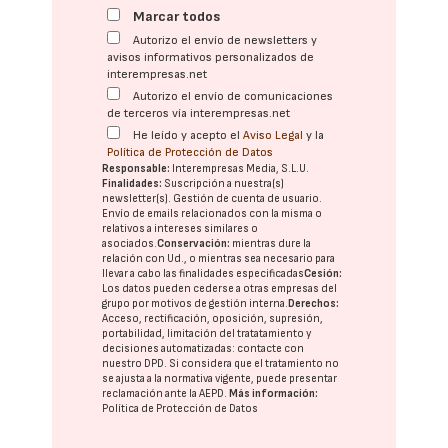
Marcar todos
Autorizo el envío de newsletters y
avisos informativos personalizados de
interempresas.net
Autorizo el envío de comunicaciones
de terceros vía interempresas.net
He leído y acepto el
Aviso Legal
y la
Política de Protección de Datos
Responsable:
Interempresas Media, S.L.U.
Finalidades:
Suscripción a nuestra(s)
newsletter(s). Gestión de cuenta de usuario.
Envío de emails relacionados con la misma o
relativos a intereses similares o
asociados.
Conservación:
mientras dure la
relación con Ud., o mientras sea necesario para
llevar a cabo las finalidades especificadas
Cesión:
Los datos pueden cederse a otras
empresas del
grupo
por motivos de gestión interna.
Derechos:
Acceso, rectificación, oposición, supresión,
portabilidad, limitación del tratatamiento y
decisiones automatizadas:
contacte con
nuestro DPD
. Si considera que el tratamiento no
se ajusta a la normativa vigente, puede presentar
reclamación ante la
AEPD
.
Más información:
Política de Protección de Datos