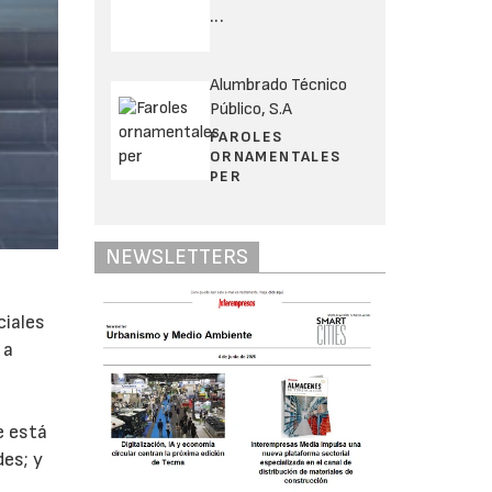
...
Alumbrado Técnico
Público, S.A
FAROLES
ORNAMENTALES
PER
NEWSLETTERS
ciales
 a
e está
des; y