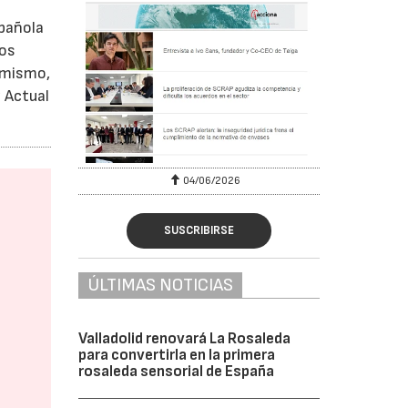
spañola
bos
simismo,
 Actual
04/06/2026
SUSCRIBIRSE
ÚLTIMAS NOTICIAS
Valladolid renovará La Rosaleda
para convertirla en la primera
rosaleda sensorial de España