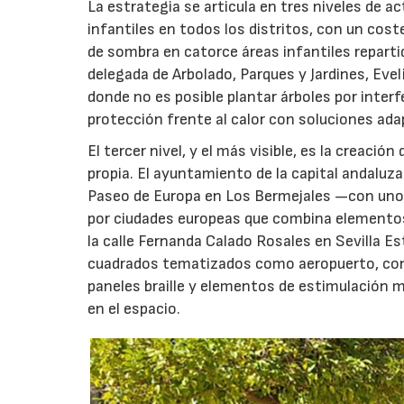
La estrategia se articula en tres niveles de a
infantiles en todos los distritos, con un cost
de sombra en catorce áreas infantiles repartid
delegada de Arbolado, Parques y Jardines, Evel
donde no es posible plantar árboles por inter
protección frente al calor con soluciones ada
El tercer nivel, y el más visible, es la creaci
propia. El ayuntamiento de la capital andaluza
Paseo de Europa en Los Bermejales —con unos
por ciudades europeas que combina elementos 
la calle Fernanda Calado Rosales en Sevilla E
cuadrados tematizados como aeropuerto, con un
paneles braille y elementos de estimulación m
en el espacio.