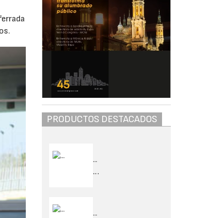
ferrada
os.
PRODUCTOS DESTACADOS
...
...
...