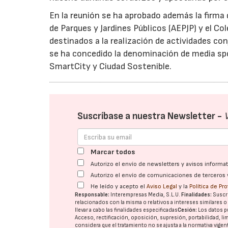
En la reunión se ha aprobado además la firma
de Parques y Jardines Públicos (AEPJP) y el C
destinados a la realización de actividades con
se ha concedido la denominación de media spon
SmartCity y Ciudad Sostenible.
Suscríbase a nuestra Newsletter -
Marcar todos
Autorizo el envío de newsletters y avisos inform
Autorizo el envío de comunicaciones de terceros 
He leído y acepto el
Aviso Legal
y la
Política de Pr
Responsable:
Interempresas Media, S.L.U.
Finalidades:
Suscri
relacionados con la misma o relativos a intereses similares 
llevar a cabo las finalidades especificadas
Cesión:
Los datos p
Acceso, rectificación, oposición, supresión, portabilidad, l
considera que el tratamiento no se ajusta a la normativa vige