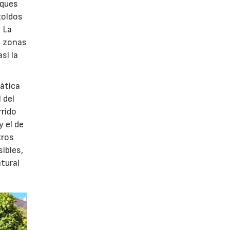
rques
toldos
. La
n zonas
sí la
mática
 del
rido
 el de
tros
ibles,
tural