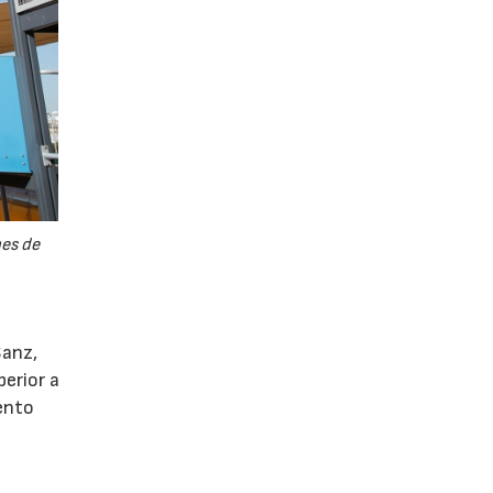
nes de
Sanz,
erior a
iento