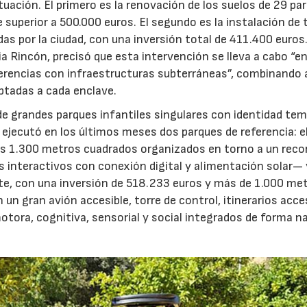
ctuación. El primero es la renovación de los suelos de 29 pa
e superior a 500.000 euros. El segundo es la instalación de 
as por la ciudad, con una inversión total de 411.400 euros
ia Rincón, precisó que esta intervención se lleva a cabo “e
ferencias con infraestructuras subterráneas”, combinando a
ptadas a cada enclave.
ón de grandes parques infantiles singulares con identidad te
 ejecutó en los últimos meses dos parques de referencia: el
 1.300 metros cuadrados organizados en torno a un recor
interactivos con conexión digital y alimentación solar— y
ste, con una inversión de 518.233 euros y más de 1.000 me
 gran avión accesible, torre de control, itinerarios acces
otora, cognitiva, sensorial y social integrados de forma na