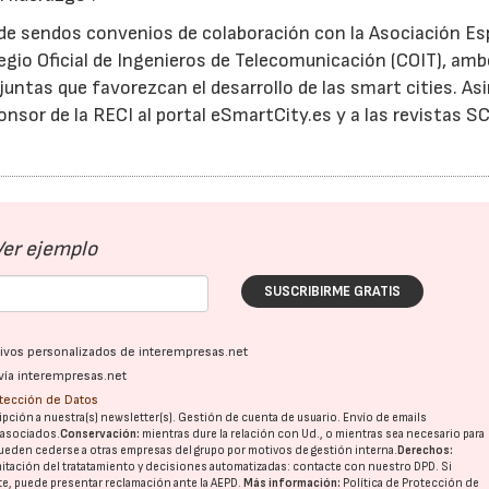
 de sendos convenios de colaboración con la Asociación E
olegio Oficial de Ingenieros de Telecomunicación (COIT), am
juntas que favorezcan el desarrollo de las smart cities. A
sor de la RECI al portal eSmartCity.es y a las revistas SC
04/06/2026
02/07/2026
Ver ejemplo
SUSCRIBIRME GRATIS
ativos personalizados de interempresas.net
vía interempresas.net
otección de Datos
pción a nuestra(s) newsletter(s). Gestión de cuenta de usuario. Envío de emails
o asociados.
Conservación:
mientras dure la relación con Ud., o mientras sea necesario para
ueden cederse a otras
empresas del grupo
por motivos de gestión interna.
Derechos:
imitación del tratatamiento y decisiones automatizadas:
contacte con nuestro DPD
. Si
nte, puede presentar reclamación ante la
AEPD
.
Más información:
Política de Protección de