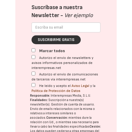
Suscríbase a nuestra
Newsletter -
Ver ejemplo
SUSCRIBIRME GRATIS
Marcar todos
Autorizo el envío de newsletters y
avisos informativos personalizados de
interempresas.net
Autorizo el envío de comunicaciones
de terceros vía interempresas.net
He leído y acepto el
Aviso Legal
y la
Política de Protección de Datos
Responsable:
Interempresas Media, S.L.U.
Finalidades:
Suscripción a nuestra(s)
newsletter(s). Gestión de cuenta de usuario.
Envío de emails relacionados con la misma o
relativos a intereses similares o
asociados.
Conservación:
mientras dure la
relación con Ud., o mientras sea necesario para
llevar a cabo las finalidades especificadas
Cesión:
Los datos pueden cederse a otras
empresas del