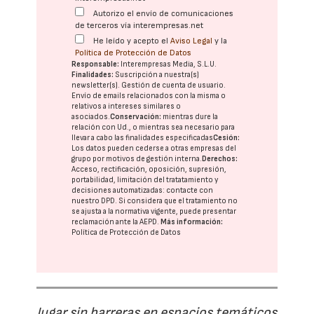
Autorizo el envío de comunicaciones
de terceros vía interempresas.net
He leído y acepto el
Aviso Legal
y la
Política de Protección de Datos
Responsable:
Interempresas Media, S.L.U.
Finalidades:
Suscripción a nuestra(s)
newsletter(s). Gestión de cuenta de usuario.
Envío de emails relacionados con la misma o
relativos a intereses similares o
asociados.
Conservación:
mientras dure la
relación con Ud., o mientras sea necesario para
llevar a cabo las finalidades especificadas
Cesión:
Los datos pueden cederse a otras
empresas del
grupo
por motivos de gestión interna.
Derechos:
Acceso, rectificación, oposición, supresión,
portabilidad, limitación del tratatamiento y
decisiones automatizadas:
contacte con
nuestro DPD
. Si considera que el tratamiento no
se ajusta a la normativa vigente, puede presentar
reclamación ante la
AEPD
.
Más información:
Política de Protección de Datos
Jugar sin barreras en espacios temáticos