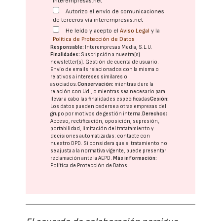
interempresas.net
Autorizo el envío de comunicaciones
de terceros vía interempresas.net
He leído y acepto el
Aviso Legal
y la
Política de Protección de Datos
Responsable:
Interempresas Media, S.L.U.
Finalidades:
Suscripción a nuestra(s)
newsletter(s). Gestión de cuenta de usuario.
Envío de emails relacionados con la misma o
relativos a intereses similares o
asociados.
Conservación:
mientras dure la
relación con Ud., o mientras sea necesario para
llevar a cabo las finalidades especificadas
Cesión:
Los datos pueden cederse a otras
empresas del
grupo
por motivos de gestión interna.
Derechos:
Acceso, rectificación, oposición, supresión,
portabilidad, limitación del tratatamiento y
decisiones automatizadas:
contacte con
nuestro DPD
. Si considera que el tratamiento no
se ajusta a la normativa vigente, puede presentar
reclamación ante la
AEPD
.
Más información:
Política de Protección de Datos