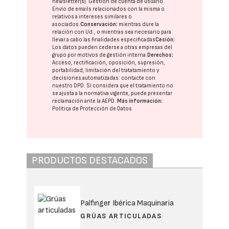
newsletter(s). Gestión de cuenta de usuario.
Envío de emails relacionados con la misma o
relativos a intereses similares o
asociados.
Conservación:
mientras dure la
relación con Ud., o mientras sea necesario para
llevar a cabo las finalidades especificadas
Cesión:
Los datos pueden cederse a otras
empresas del
grupo
por motivos de gestión interna.
Derechos:
Acceso, rectificación, oposición, supresión,
portabilidad, limitación del tratatamiento y
decisiones automatizadas:
contacte con
nuestro DPD
. Si considera que el tratamiento no
se ajusta a la normativa vigente, puede presentar
reclamación ante la
AEPD
.
Más información:
Política de Protección de Datos
PRODUCTOS DESTACADOS
Palfinger Ibérica Maquinaria
GRÚAS ARTICULADAS