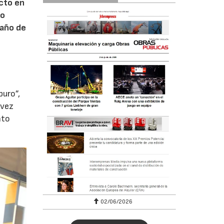
ecto en
co
 año de
puro”,
 vez
nto
02/06/2026