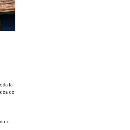
oda la
idea de
uerdo,