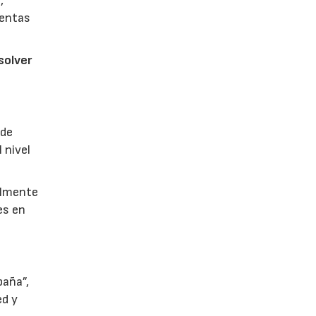
,
ientas
solver
 de
 nivel
almente
es en
paña”,
ed y