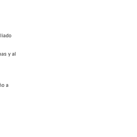
liado
as y al
ño a