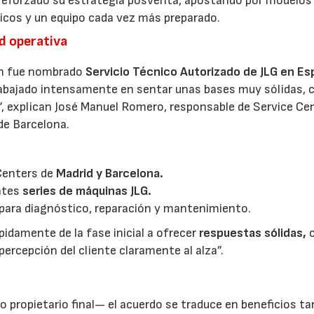
reforzado su estrategia posventa, apostando por modelos
nicos y un equipo cada vez más preparado.
ad operativa
in fue nombrado
Servicio Técnico Autorizado de JLG en E
rabajado intensamente en sentar unas bases muy sólidas, 
G”, explican José Manuel Romero, responsable de Service Cen
 de Barcelona.
 Centers de
Madrid y Barcelona.
entes
series de máquinas JLG.
para diagnóstico, reparación y mantenimiento.
pidamente de la fase inicial a ofrecer
respuestas sólidas,
ercepción del cliente claramente al alza”.
 o propietario final— el acuerdo se traduce en beneficios ta