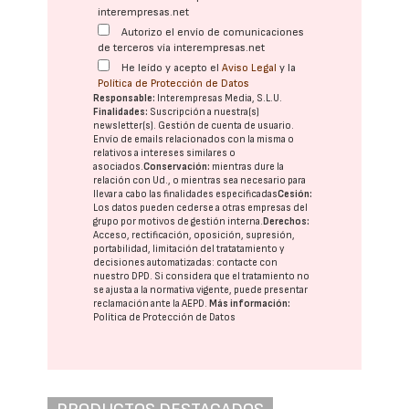
interempresas.net
Autorizo el envío de comunicaciones
de terceros vía interempresas.net
He leído y acepto el
Aviso Legal
y la
Política de Protección de Datos
Responsable:
Interempresas Media, S.L.U.
Finalidades:
Suscripción a nuestra(s)
newsletter(s). Gestión de cuenta de usuario.
Envío de emails relacionados con la misma o
relativos a intereses similares o
asociados.
Conservación:
mientras dure la
relación con Ud., o mientras sea necesario para
llevar a cabo las finalidades especificadas
Cesión:
Los datos pueden cederse a otras
empresas del
grupo
por motivos de gestión interna.
Derechos:
Acceso, rectificación, oposición, supresión,
portabilidad, limitación del tratatamiento y
decisiones automatizadas:
contacte con
nuestro DPD
. Si considera que el tratamiento no
se ajusta a la normativa vigente, puede presentar
reclamación ante la
AEPD
.
Más información:
Política de Protección de Datos