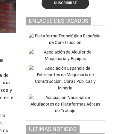
SUSCRIBIRSE
ENLACES DESTACADOS
ue
a de
o una
íses y
s en el
cia
n
ÚLTIMAS NOTICIAS
n su