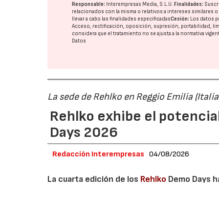
Responsable:
Interempresas Media, S.L.U.
Finalidades:
Suscri
relacionados con la misma o relativos a intereses similares 
llevar a cabo las finalidades especificadas
Cesión:
Los datos p
Acceso, rectificación, oposición, supresión, portabilidad, l
considera que el tratamiento no se ajusta a la normativa vige
Datos
La sede de Rehlko en Reggio Emilia (Italia
Rehlko exhibe el potencia
Days 2026
Redacción Interempresas
04/08/2026
La cuarta edición de los
Rehlko
Demo Days ha 
seis fabricantes de maquinaria que mostrar
Rehlko en condiciones reales de trabajo, co