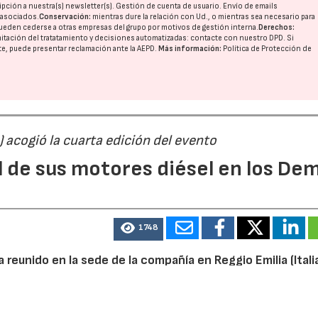
pción a nuestra(s) newsletter(s). Gestión de cuenta de usuario. Envío de emails
o asociados.
Conservación:
mientras dure la relación con Ud., o mientras sea necesario para
ueden cederse a otras
empresas del grupo
por motivos de gestión interna.
Derechos:
imitación del tratatamiento y decisiones automatizadas:
contacte con nuestro DPD
. Si
nte, puede presentar reclamación ante la
AEPD
.
Más información:
Política de Protección de
) acogió la cuarta edición del evento
l de sus motores diésel en los De
1748
reunido en la sede de la compañía en Reggio Emilia (Italia
on un total de nueve equipos en acción impulsados por m
n el estreno del nuevo KDI 1903TCR HP como principal n