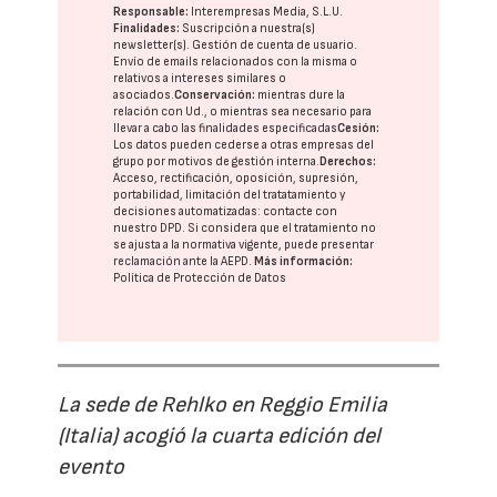
Responsable:
Interempresas Media, S.L.U.
Finalidades:
Suscripción a nuestra(s)
newsletter(s). Gestión de cuenta de usuario.
Envío de emails relacionados con la misma o
relativos a intereses similares o
asociados.
Conservación:
mientras dure la
relación con Ud., o mientras sea necesario para
llevar a cabo las finalidades especificadas
Cesión:
Los datos pueden cederse a otras
empresas del
grupo
por motivos de gestión interna.
Derechos:
Acceso, rectificación, oposición, supresión,
portabilidad, limitación del tratatamiento y
decisiones automatizadas:
contacte con
nuestro DPD
. Si considera que el tratamiento no
se ajusta a la normativa vigente, puede presentar
reclamación ante la
AEPD
.
Más información:
Política de Protección de Datos
La sede de Rehlko en Reggio Emilia
(Italia) acogió la cuarta edición del
evento