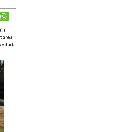
) a
otores
ovedad.