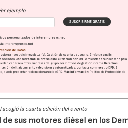
Ver ejemplo
SUSCRIBIRME GRATIS
ativos personalizados de interempresas.net
vía interempresas.net
otección de Datos
pción a nuestra(s) newsletter(s). Gestión de cuenta de usuario. Envío de emails
o asociados.
Conservación:
mientras dure la relación con Ud., o mientras sea necesario para
ueden cederse a otras
empresas del grupo
por motivos de gestión interna.
Derechos:
imitación del tratatamiento y decisiones automatizadas:
contacte con nuestro DPD
. Si
nte, puede presentar reclamación ante la
AEPD
.
Más información:
Política de Protección de
) acogió la cuarta edición del evento
l de sus motores diésel en los De