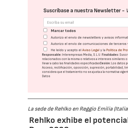
Suscríbase a nuestra Newsletter -
Marcar todos
Autorizo el envío de newsletters y avisos inform
Autorizo el envío de comunicaciones de terceros 
He leído y acepto el
Aviso Legal
y la
Política de Pr
Responsable:
Interempresas Media, S.L.U.
Finalidades:
Suscri
relacionados con la misma o relativos a intereses similares 
llevar a cabo las finalidades especificadas
Cesión:
Los datos p
Acceso, rectificación, oposición, supresión, portabilidad, l
considera que el tratamiento no se ajusta a la normativa vige
Datos
La sede de Rehlko en Reggio Emilia (Italia
Rehlko exhibe el potencia