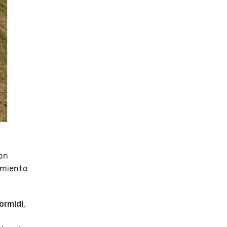
con
dimiento
ormidi
,