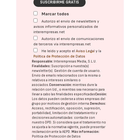
SUSCRIBIRME GRATIS
Marcar todos
Autorizo el envío de newsletters y
avisos informativos personalizados de
interempresas.net
Autorizo el envío de comunicaciones
de terceros vía interempresas.net
He leído y acepto el
Aviso Legal
y la
Política de Protección de Datos
Responsable:
Interempresas Media, S.L.U.
Finalidades:
Suscripción a nuestra(s)
newsletter(s). Gestión de cuenta de usuario.
Envío de emails relacionados con la misma o
relativos a intereses similares o
asociados.
Conservación:
mientras dure la
relación con Ud., o mientras sea necesario para
llevar a cabo las finalidades especificadas
Cesión:
Los datos pueden cederse a otras
empresas del
grupo
por motivos de gestión interna.
Derechos:
Acceso, rectificación, oposición, supresión,
portabilidad, limitación del tratatamiento y
decisiones automatizadas:
contacte con
nuestro DPD
. Si considera que el tratamiento no
se ajusta a la normativa vigente, puede presentar
reclamación ante la
AEPD
.
Más información:
Política de Protección de Datos