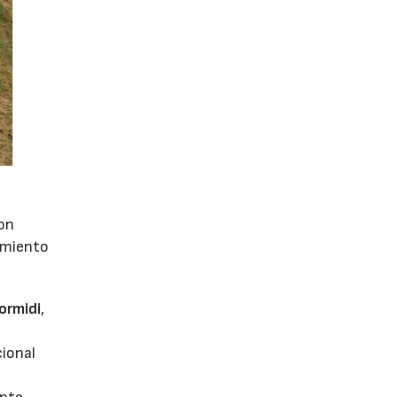
con
dimiento
ormidi
,
cional