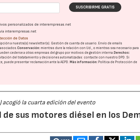
SUSCRIBIRME GRATIS
ativos personalizados de interempresas.net
vía interempresas.net
otección de Datos
pción a nuestra(s) newsletter(s). Gestión de cuenta de usuario. Envío de emails
o asociados.
Conservación:
mientras dure la relación con Ud., o mientras sea necesario para
ueden cederse a otras
empresas del grupo
por motivos de gestión interna.
Derechos:
imitación del tratatamiento y decisiones automatizadas:
contacte con nuestro DPD
. Si
nte, puede presentar reclamación ante la
AEPD
.
Más información:
Política de Protección de
) acogió la cuarta edición del evento
l de sus motores diésel en los De