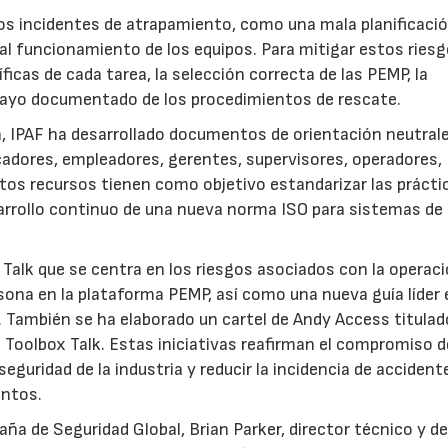
s incidentes de atrapamiento, como una mala planificació
al funcionamiento de los equipos. Para mitigar estos riesg
icas de cada tarea, la selección correcta de las PEMP, la
nsayo documentado de los procedimientos de rescate.
, IPAF ha desarrollado documentos de orientación neutral
icadores, empleadores, gerentes, supervisores, operadores,
tos recursos tienen como objetivo estandarizar las prácti
sarrollo continuo de una nueva norma ISO para sistemas de
Talk que se centra en los riesgos asociados con la operac
ona en la plataforma PEMP, así como una nueva guía líder 
s. También se ha elaborado un cartel de Andy Access titulad
la Toolbox Talk. Estas iniciativas reafirman el compromiso d
guridad de la industria y reducir la incidencia de accident
entos.
aña de Seguridad Global, Brian Parker, director técnico y d