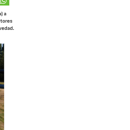
) a
otores
ovedad.