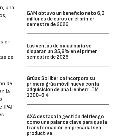
n, una
GAM obtuvo un beneficio neto 6,3
os,
millones de euros en el primer
semestre de 2026
es en
Las ventas de maquinaria se
disparan un 35,8% en el primer
cas de
semestre de 2026
Grúas Sol Ibérica incorpora su
ión de
primera grúa móvil nueva con la
adquisición de una Liebherr LTM
en la
1300-6.4
o
e IPAF
es
AXA destaca la gestión del riesgo
como una palanca clave para que la
transformación empresarial sea
e
productiva