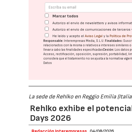
Marcar todos
Autorizo el envío de newsletters y avisos inform
Autorizo el envío de comunicaciones de terceros 
He leído y acepto el
Aviso Legal
y la
Política de Pr
Responsable:
Interempresas Media, S.L.U.
Finalidades:
Suscri
relacionados con la misma o relativos a intereses similares 
llevar a cabo las finalidades especificadas
Cesión:
Los datos p
Acceso, rectificación, oposición, supresión, portabilidad, l
considera que el tratamiento no se ajusta a la normativa vige
Datos
La sede de Rehlko en Reggio Emilia (Italia
Rehlko exhibe el potencia
Days 2026
Redacción Interempresas
04/08/2026