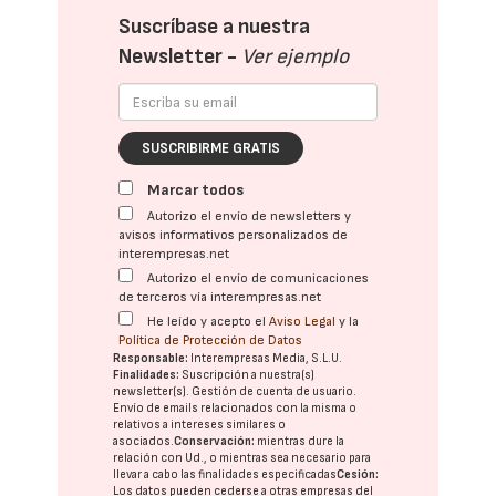
Suscríbase a nuestra
Newsletter -
Ver ejemplo
SUSCRIBIRME GRATIS
Marcar todos
Autorizo el envío de newsletters y
avisos informativos personalizados de
interempresas.net
Autorizo el envío de comunicaciones
de terceros vía interempresas.net
He leído y acepto el
Aviso Legal
y la
Política de Protección de Datos
Responsable:
Interempresas Media, S.L.U.
Finalidades:
Suscripción a nuestra(s)
newsletter(s). Gestión de cuenta de usuario.
Envío de emails relacionados con la misma o
relativos a intereses similares o
asociados.
Conservación:
mientras dure la
relación con Ud., o mientras sea necesario para
llevar a cabo las finalidades especificadas
Cesión:
Los datos pueden cederse a otras
empresas del