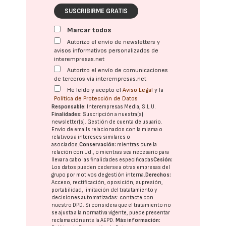
SUSCRIBIRME GRATIS
Marcar todos
Autorizo el envío de newsletters y
avisos informativos personalizados de
interempresas.net
Autorizo el envío de comunicaciones
de terceros vía interempresas.net
He leído y acepto el
Aviso Legal
y la
Política de Protección de Datos
Responsable:
Interempresas Media, S.L.U.
Finalidades:
Suscripción a nuestra(s)
newsletter(s). Gestión de cuenta de usuario.
Envío de emails relacionados con la misma o
relativos a intereses similares o
asociados.
Conservación:
mientras dure la
relación con Ud., o mientras sea necesario para
llevar a cabo las finalidades especificadas
Cesión:
Los datos pueden cederse a otras
empresas del
grupo
por motivos de gestión interna.
Derechos:
Acceso, rectificación, oposición, supresión,
portabilidad, limitación del tratatamiento y
decisiones automatizadas:
contacte con
nuestro DPD
. Si considera que el tratamiento no
se ajusta a la normativa vigente, puede presentar
reclamación ante la
AEPD
.
Más información: