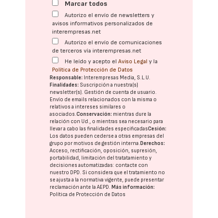
Marcar todos
Autorizo el envío de newsletters y
avisos informativos personalizados de
interempresas.net
Autorizo el envío de comunicaciones
de terceros vía interempresas.net
He leído y acepto el
Aviso Legal
y la
Política de Protección de Datos
Responsable:
Interempresas Media, S.L.U.
Finalidades:
Suscripción a nuestra(s)
newsletter(s). Gestión de cuenta de usuario.
Envío de emails relacionados con la misma o
relativos a intereses similares o
asociados.
Conservación:
mientras dure la
relación con Ud., o mientras sea necesario para
llevar a cabo las finalidades especificadas
Cesión:
Los datos pueden cederse a otras
empresas del
grupo
por motivos de gestión interna.
Derechos:
Acceso, rectificación, oposición, supresión,
portabilidad, limitación del tratatamiento y
decisiones automatizadas:
contacte con
nuestro DPD
. Si considera que el tratamiento no
se ajusta a la normativa vigente, puede presentar
reclamación ante la
AEPD
.
Más información:
Política de Protección de Datos