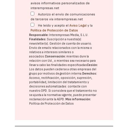
avisos informativos personalizados de
interempresas.net
Autorizo el envío de comunicaciones
de terceros vía interempresas.net
He leído y acepto el
Aviso Legal
y la
Política de Protección de Datos
Responsable:
Interempresas Media, S.L.U.
Finalidades:
Suscripción a nuestra(s)
newsletter(s). Gestión de cuenta de usuario.
Envío de emails relacionados con la misma o
relativos a intereses similares o
asociados.
Conservación:
mientras dure la
relación con Ud., o mientras sea necesario para
llevar a cabo las finalidades especificadas
Cesión:
Los datos pueden cederse a otras
empresas del
grupo
por motivos de gestión interna.
Derechos:
Acceso, rectificación, oposición, supresión,
portabilidad, limitación del tratatamiento y
decisiones automatizadas:
contacte con
nuestro DPD
. Si considera que el tratamiento no
se ajusta a la normativa vigente, puede presentar
reclamación ante la
AEPD
.
Más información:
Política de Protección de Datos