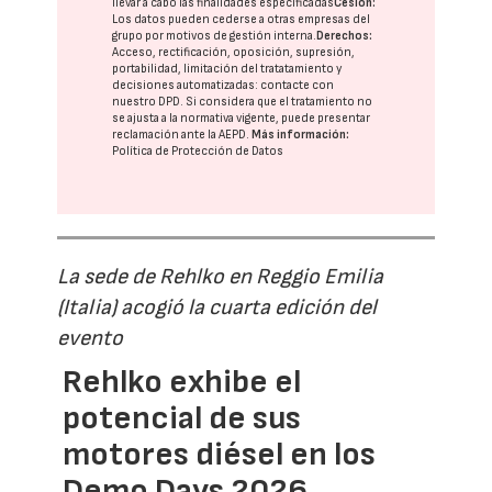
llevar a cabo las finalidades especificadas
Cesión:
Los datos pueden cederse a otras
empresas del
grupo
por motivos de gestión interna.
Derechos:
Acceso, rectificación, oposición, supresión,
portabilidad, limitación del tratatamiento y
decisiones automatizadas:
contacte con
nuestro DPD
. Si considera que el tratamiento no
se ajusta a la normativa vigente, puede presentar
reclamación ante la
AEPD
.
Más información:
Política de Protección de Datos
La sede de Rehlko en Reggio Emilia
(Italia) acogió la cuarta edición del
evento
Rehlko exhibe el
potencial de sus
motores diésel en los
Demo Days 2026