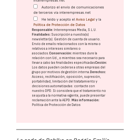
interempresas.net
Autorizo el envío de comunicaciones
de terceros vía interempresas.net
He leído y acepto el
Aviso Legal
y la
Política de Protección de Datos
Responsable:
Interempresas Media, S.L.U.
Finalidades:
Suscripción a nuestra(s)
newsletter(s). Gestión de cuenta de usuario.
Envío de emails relacionados con la misma o
relativos a intereses similares o
asociados.
Conservación:
mientras dure la
relación con Ud., o mientras sea necesario para
llevar a cabo las finalidades especificadas
Cesión:
Los datos pueden cederse a otras
empresas del
grupo
por motivos de gestión interna.
Derechos:
Acceso, rectificación, oposición, supresión,
portabilidad, limitación del tratatamiento y
decisiones automatizadas:
contacte con
nuestro DPD
. Si considera que el tratamiento no
se ajusta a la normativa vigente, puede presentar
reclamación ante la
AEPD
.
Más información:
Política de Protección de Datos