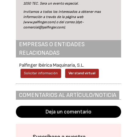
1050 TEC. Sera un evento especial.
Invitamos a todos los interesados a obtener mas
información a través de la página web
(
www.palfinger.com
) o del correo (
dpt-
comercial@palfinger.com
).
EMPRESAS O ENTIDADES
RELACIONADAS
Palfinger Ibérica Maquinaria, S.L.
Solicitar información
Ver stand virtual
COMENTARIOS AL ARTÍCULO/NOTICIA
Deja un comentario