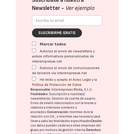
Suscríbase a nuestra
Newsletter -
Ver ejemplo
SUSCRIBIRME GRATIS
Marcar todos
Autorizo el envío de newsletters y
avisos informativos personalizados de
interempresas.net
Autorizo el envío de comunicaciones
de terceros vía interempresas.net
He leído y acepto el
Aviso Legal
y la
Política de Protección de Datos
Responsable:
Interempresas Media, S.L.U.
Finalidades:
Suscripción a nuestra(s)
newsletter(s). Gestión de cuenta de usuario.
Envío de emails relacionados con la misma o
relativos a intereses similares o
asociados.
Conservación:
mientras dure la
relación con Ud., o mientras sea necesario para
llevar a cabo las finalidades especificadas
Cesión:
Los datos pueden cederse a otras
empresas del
grupo
por motivos de gestión interna.
Derechos: